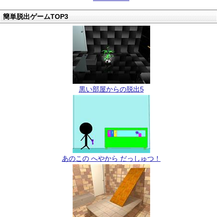
簡単脱出ゲームTOP3
黒い部屋からの脱出5
あのこの へやから だっしゅつ！