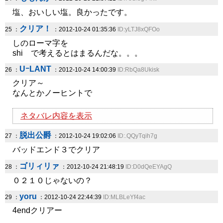
塩、おいしい塩。良かったです。
クリア！
25 ：
：2012-10-24 01:35:36
ID:yLTJ8xQFOo
しのローマ字を
shi で考えるとはまるんだな。。。
UｰLANT
26 ：
：2012-10-24 14:00:39
ID:RbQa8Ukisk
クリア～
なんとかノーヒントで
ネタバレ内容を表示
脱出公爵
27 ：
：2012-10-24 19:02:06
ID:.QQyTqih7g
バッドエンド３でクリア
ゴリィリァ
28 ：
：2012-10-24 21:48:19
ID:D0dQeEYAgQ
０２１０じゃないの？
yoru
29 ：
：2012-10-24 22:44:39
ID:MLBLeYf4ac
4endクリアー