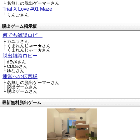
└ 名無しの脱出ゲーマーさん
Trial X Love #01 Maze
└ りんごさん
脱出ゲーム掲示板
何でも雑談ロビー
├ カユラさん
├ くまれんじゃー★さん
└ くまれんじゃー★さん
脱出雑談ロビー
├ dEyXさん
├ CDDeさん
└ ゆなさん
運営への伝言板
├ 名無しの脱出ゲーマーさん
├ 脱出ゲームさん
└ 脱出ゲームさん
最新無料脱出ゲーム