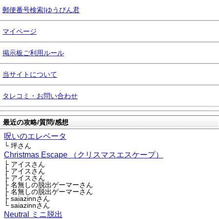
郵便番号検索|ゆうびん君
マイページ
掲示板ご利用ルール
当サイトについて
タレコミ・お問い合わせ
最近の攻略/質問/感想
呪いのエレベータ
└ 坪さん
Christmas Escape （クリスマスエスケープ）
├ アイスさん
├ アイスさん
├ アイスさん
├ 名無しの脱出ゲーマーさん
├ 名無しの脱出ゲーマーさん
├ saiazinnさん
└ saiazinnさん
Neutral ミニ脱出