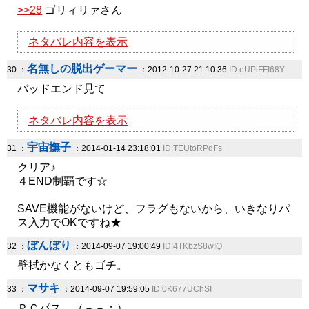
>>28
ゴリィリァさん
ネタバレ内容を表示
名無しの脱出ゲーマー
30 ：
：2012-10-27 21:10:36
ID:eUPiFFI68Y
バッドエンド見て
ネタバレ内容を表示
宇宙撫子
31 ：
：2014-01-14 23:18:01
ID:TEUtoRPdFs
クリア♪
４END制覇です☆
SAVE機能がないけど、フラグもないから、いきなりパ
ス入力でOKですね★
ぼんぼり
32 ：
：2014-09-07 19:00:49
ID:4TKbzS8wIQ
壁拭かなくともゴチ。
マサキ
33 ：
：2014-09-07 19:59:05
ID:0K677UChSI
ＰＣパス…（－－；）