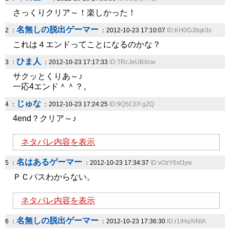
さっくりクリア～！楽しかった！
名無しの脱出ゲーマー
2 ：
：2012-10-23 17:10:07
ID:KH0GJ8qk3s
これは４エンドってことになるのかな？
ひま人
3 ：
：2012-10-23 17:17:33
ID:TRcJeUBXcw
サクッとくりあ～♪
一応4エンド＾＾？。
じゅな
4 ：
：2012-10-23 17:24:25
ID:9Q5CEF.gZQ
4end？クリア～♪
ネタバレ内容を表示
名はあるゲーマー
5 ：
：2012-10-23 17:34:37
ID:vOzY6sfJyw
ＰＣパスわからない。
ネタバレ内容を表示
名無しの脱出ゲーマー
6 ：
：2012-10-23 17:36:30
ID:r1IHqXiNtA