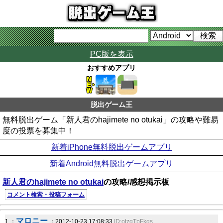
PC版を表示
おすすめアプリ
脱出ゲーム王
無料脱出ゲーム「新人君のhajimete no otukai」の攻略や難易
度の投票を募集中！
新着iPhone無料脱出ゲームアプリ
新着Android無料脱出ゲームアプリ
新人君のhajimete no otukai
の攻略/感想掲示板
コメント検索・投稿フォーム
マロニー
1 ：
：2012-10-23 17:08:33
ID:otzqTpFkqs