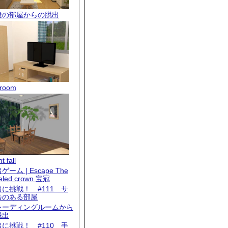
達の部屋からの脱出
room
t fall
ゲーム | Escape The
eled crown 宝冠
出に挑戦！ #111 サ
缶のある部屋
レーディングルームから
脱出
出に挑戦！ #110 手