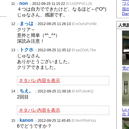
non
づ
11 ：
：2012-09-25 11:15:22
ID:UrDPPVCLZ6
４つは自力でできたけど、なるほど～(^O^)
脱出
Dan
じゅなさん、感謝です。
まっは
12 ：
：2012-09-25 11:26:13
ID:eOuhyPvXIM
人気脱
クリア～
意外と簡単（*^_^*）
深読み注意！
トクホ
13 ：
：2012-09-25 11:35:12
ID:ppZOd/L79w
じゅなさん
ありがとうございました。
クリアできました。
雪
ネタバレ内容を表示
ちえ。
14 ：
：2012-09-25 11:39:16
ID:fvf7UkvIKQ
2回目
Lo
ネタバレ内容を表示
出 
kanon
15 ：
：2012-09-25 11:45:45
ID:NvVFRvF4zs
6でどうですか？