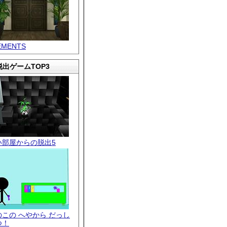
EMENTS
出ゲームTOP3
い部屋からの脱出5
のこの へやから だっし
つ！