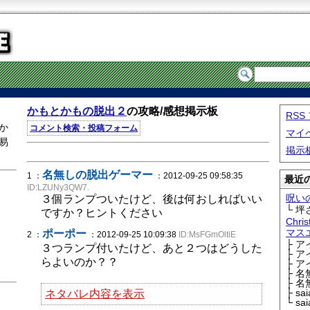
かもとかもの脱出２
の攻略/感想掲示板
RS
か
コメント検索・投稿フォーム
マイ
易
掲示
名無しの脱出ゲーマー
1 ：
：2012-09-25 09:58:35
最近の
ID:LZUNy3QW7.
呪い
３個ランプついたけど、後は何おしればいい
└ 坪
ですか？ヒントください
Chri
マス
ポーポー
2 ：
：2012-09-25 10:09:38
ID:MsFGmOltiE
├ 
３つランプ付いたけど、あと２つはどうした
├ 
らよいのか？？
├ 
├ 
├ 
├ sa
ネタバレ内容を表示
└ sa