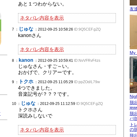
あと１つわからない。
友
ネタバレ内容を表示
じゅな
7 ：
：2012-09-25 10:58:26
ID:9Q5CEF.gZQ
kanonさん
ネタバレ内容を表示
My 
kanon
8 ：
：2012-09-25 10:59:41
ID:NvVFRvF4zs
じゅなさん・すご～い。
おかげで、クリアーです。
トクホ
9 ：
：2012-09-25 11:05:29
ID:ppZOd/L79w
4つできました。
音楽記号が？？？です。
Nigh
脱出
じゅな
10 ：
：2012-09-25 11:12:59
ID:9Q5CEF.gZQ
jew
トクホさん
君
脱
深読みしないで
バ
ト
の
ネタバレ内容を表示
脱