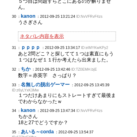
５つ目は問題すらどこにあるのか解りませ
ん。
kanon
30 ：
：2012-09-25 13:21:24
ID:NvVFRvF4zs
うさぎさん
ネタバレ内容を表示
ｐｐｐｐ
31 ：
：2012-09-25 13:34:17
ID:elMYKwKPy2
あと2問どこ？と探してて１つは素直にもう
１つはなぜ１１行か考えたら出来ました。
ちか
32 ：
：2012-09-25 13:42:46
ID:TZ0EMH.bjE
数字＝赤英字 さっぱり？
名無しの脱出ゲーマー
33 ：
：2012-09-25 13:45:39
ID:z6yLYxK3Mw
１つだけあまりにもストレートすぎて最後ま
でわからなかったｗ
kanon
34 ：
：2012-09-25 13:47:34
ID:NvVFRvF4zs
ちかさん
18と27でどうですか？
あいる～corda
35 ：
：2012-09-25 13:54:37