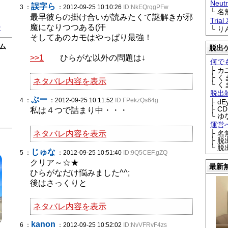
Neu
誤字ら
3 ：
：2012-09-25 10:10:26
ID:NkEQrqgPFw
└ 
最早彼らの掛け合いが読みたくて謎解きが邪
Trial
0
魔になりつつある(汗
└ 
そしてあのカモはやっぱり最強！
ム
脱出
>>1
ひらがな以外の問題は↓
何で
├ 
├ 
ネタバレ内容を表示
└ 
脱出
ぷー
4 ：
：2012-09-25 10:11:52
ID:FPekzQs64g
├ d
├ C
私は４つで詰まり中・・・
└ ゆ
運営
ネタバレ内容を表示
├ 
├ 
└ 
じゅな
5 ：
：2012-09-25 10:51:40
ID:9Q5CEF.gZQ
クリア～☆★
最新
ひらがなだけ悩みました^^;
後はさっくりと
ネタバレ内容を表示
kanon
6 ：
：2012-09-25 10:52:02
ID:NvVFRvF4zs