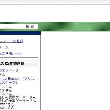
S フィードの登録
ページ
板ご利用ルール
攻略/質問/感想
のエレベータ
さん
stmas Escape （クリス
エスケープ）
アイスさん
アイスさん
アイスさん
名無しの脱出ゲーマーさん
名無しの脱出ゲーマーさん
iazinnさん
iazinnさん