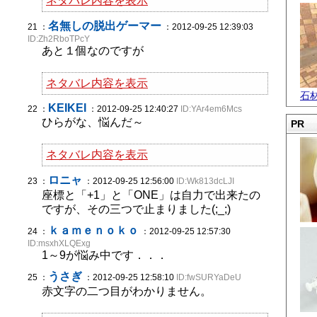
ネタバレ内容を表示
名無しの脱出ゲーマー
21 ：
：2012-09-25 12:39:03
ID:Zh2RboTPcY
あと１個なのですが
ネタバレ内容を表示
石
KEIKEI
22 ：
：2012-09-25 12:40:27
ID:YAr4em6Mcs
ひらがな、悩んだ～
PR
ネタバレ内容を表示
ロニャ
23 ：
：2012-09-25 12:56:00
ID:Wk813dcLJI
座標と「+1」と「ONE」は自力で出来たの
ですが、その三つで止まりました(;_;)
ｋａｍｅｎｏｋｏ
24 ：
：2012-09-25 12:57:30
ID:msxhXLQExg
1～9が悩み中です．．．
うさぎ
25 ：
：2012-09-25 12:58:10
ID:fwSURYaDeU
赤文字の二つ目がわかりません。