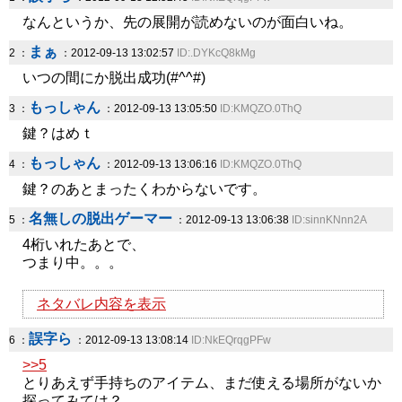
なんというか、先の展開が読めないのが面白いね。
まぁ
2 ：
：2012-09-13 13:02:57
ID:.DYKcQ8kMg
いつの間にか脱出成功(#^^#)
もっしゃん
3 ：
：2012-09-13 13:05:50
ID:KMQZO.0ThQ
鍵？はめｔ
もっしゃん
4 ：
：2012-09-13 13:06:16
ID:KMQZO.0ThQ
鍵？のあとまったくわからないです。
名無しの脱出ゲーマー
5 ：
：2012-09-13 13:06:38
ID:sinnKNnn2A
4桁いれたあとで、
つまり中。。。
ネタバレ内容を表示
誤字ら
6 ：
：2012-09-13 13:08:14
ID:NkEQrqgPFw
>>5
とりあえず手持ちのアイテム、まだ使える場所がないか
探ってみては？