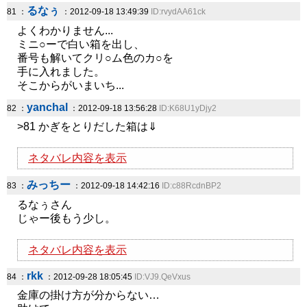
るなぅ
81 ：
：2012-09-18 13:49:39
ID:rvydAA61ck
よくわかりません...
ミニ○ーで白い箱を出し、
番号も解いてクリ○ム色のカ○を
手に入れました。
そこからがいまいち...
yanchal
82 ：
：2012-09-18 13:56:28
ID:K68U1yDjy2
>81 かぎをとりだした箱は⇓
ネタバレ内容を表示
みっちー
83 ：
：2012-09-18 14:42:16
ID:c88RcdnBP2
るなぅさん
じゃー後もう少し。
ネタバレ内容を表示
rkk
84 ：
：2012-09-28 18:05:45
ID:VJ9.QeVxus
金庫の掛け方が分からない…