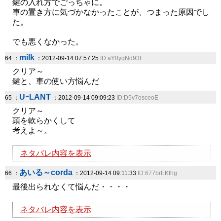
鍵の入れ方でごっちゃに。
車の置き方に気づかなかったことが、つまった原因でし
た。
でも悪くなかった。
milk
64 ：
：2012-09-14 07:57:25
ID:aY0yqNd93I
クリア～
鍵と、車の使い方悩んだ
UｰLANT
65 ：
：2012-09-14 09:09:23
ID:D5v7osceoE
クリア～
頭を軟らかくして
考えよ～。
ネタバレ内容を表示
あいる～corda
66 ：
：2012-09-14 09:11:33
ID:677brEKfhg
最後出られなくて悩んだ・・・・
ネタバレ内容を表示