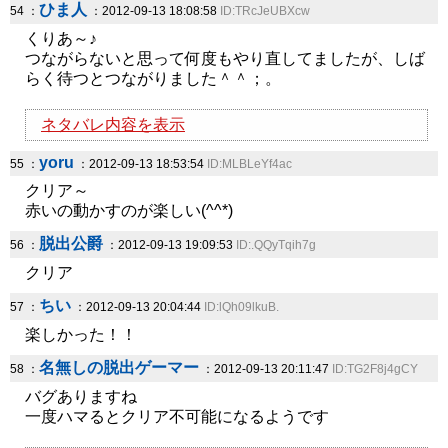
ひま人
54 ：
：2012-09-13 18:08:58
ID:TRcJeUBXcw
くりあ～♪
つながらないと思って何度もやり直してましたが、しば
らく待つとつながりました＾＾；。
ネタバレ内容を表示
yoru
55 ：
：2012-09-13 18:53:54
ID:MLBLeYf4ac
クリア～
赤いの動かすのが楽しい(^^*)
脱出公爵
56 ：
：2012-09-13 19:09:53
ID:.QQyTqih7g
クリア
ちい
57 ：
：2012-09-13 20:04:44
ID:lQh09lkuB.
楽しかった！！
名無しの脱出ゲーマー
58 ：
：2012-09-13 20:11:47
ID:TG2F8j4gCY
バグありますね
一度ハマるとクリア不可能になるようです