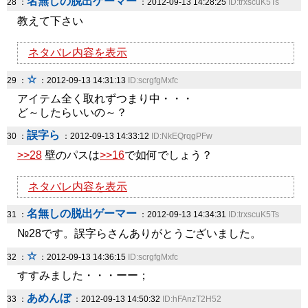
名無しの脱出ゲーマー
28 ：
：2012-09-13 14:28:25
ID:trxscuK5Ts
教えて下さい
ネタバレ内容を表示
☆
29 ：
：2012-09-13 14:31:13
ID:scrgfgMxfc
アイテム全く取れずつまり中・・・
ど～したらいいの～？
誤字ら
30 ：
：2012-09-13 14:33:12
ID:NkEQrqgPFw
>>28
壁のパスは
>>16
で如何でしょう？
ネタバレ内容を表示
名無しの脱出ゲーマー
31 ：
：2012-09-13 14:34:31
ID:trxscuK5Ts
№28です。誤字らさんありがとうございました。
☆
32 ：
：2012-09-13 14:36:15
ID:scrgfgMxfc
すすみました・・・ーー；
あめんぼ
33 ：
：2012-09-13 14:50:32
ID:hFAnzT2H52