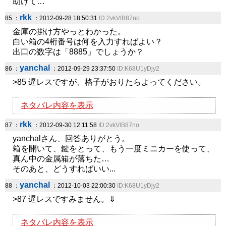
助けて…
rkk
85 ：
：2012-09-28 18:50:31
ID:2vkVlB87no
金庫の掛け方やっとわかった。
白い箱の4桁番号は何を入力すればよい？
出口の数字は「8885」でしょうか？
yanchal
86 ：
：2012-09-29 23:37:50
ID:K68U1yDjy2
>85 遅レスですが、格子がおりたらよってください。
ネタバレ内容を表示
rkk
87 ：
：2012-09-30 12:11:58
ID:2vkVlB87no
yanchalさん、回答ありがとう。
箱を開いて、鍵をとって、もう一度ミニカーを使って、
真ん中の金属箱が落ちた…
そのあと、どうすればいい...
yanchal
88 ：
：2012-10-03 22:00:30
ID:K68U1yDjy2
>87 遅レスですみません。⇓
ネタバレ内容を表示