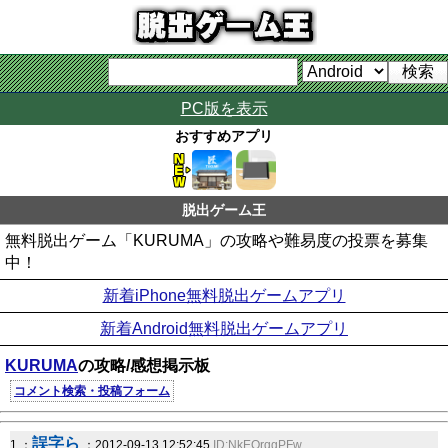
PC版を表示
おすすめアプリ
脱出ゲーム王
無料脱出ゲーム「KURUMA」の攻略や難易度の投票を募集
中！
新着iPhone無料脱出ゲームアプリ
新着Android無料脱出ゲームアプリ
KURUMA
の攻略/感想掲示板
コメント検索・投稿フォーム
誤字ら
1 ：
：2012-09-13 12:52:45
ID:NkEQrqgPFw