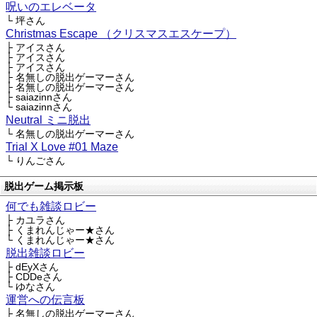
呪いのエレベータ
└ 坪さん
Christmas Escape （クリスマスエスケープ）
├ アイスさん
├ アイスさん
├ アイスさん
├ 名無しの脱出ゲーマーさん
├ 名無しの脱出ゲーマーさん
├ saiazinnさん
└ saiazinnさん
Neutral ミニ脱出
└ 名無しの脱出ゲーマーさん
Trial X Love #01 Maze
└ りんごさん
脱出ゲーム掲示板
何でも雑談ロビー
├ カユラさん
├ くまれんじゃー★さん
└ くまれんじゃー★さん
脱出雑談ロビー
├ dEyXさん
├ CDDeさん
└ ゆなさん
運営への伝言板
├ 名無しの脱出ゲーマーさん