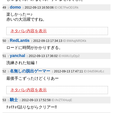
domo
49 ：
：2012-09-13 16:50:06
ID:OE7FwOD1Rk
楽しかったー♪
赤いの大活躍ですね。
ネタバレ内容を表示
RedLantis
50 ：
：2012-09-13 17:34:13
ID:8WAqjNRDKk
ロードに時間がかかりすぎる。
yanchal
51 ：
：2012-09-13 17:36:02
ID:K68U1yDjy2
洗練された短編！
名無しの脱出ゲーマー
52 ：
：2012-09-13 17:47:11
ID:04d59KofLc
最後手こずったけどくりあー
ネタバレ内容を表示
騎士
53 ：
：2012-09-13 17:52:58
ID:/hrZTXHuqE
ﾁｮｲﾁｮｲ詰りながらクリアー!!