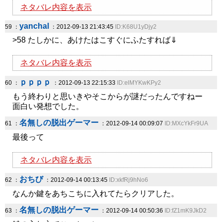
ネタバレ内容を表示
yanchal
59 ：
：2012-09-13 21:43:45
ID:K68U1yDjy2
>58 たしかに、あけたはこすぐにふたすれば⇓
ネタバレ内容を表示
ｐｐｐｐ
60 ：
：2012-09-13 22:15:33
ID:elMYKwKPy2
もう終わりと思いきやそこからが謎だったんですねー
面白い発想でした。
名無しの脱出ゲーマー
61 ：
：2012-09-14 00:09:07
ID:MXcYkFr9UA
最後って
ネタバレ内容を表示
おちび
62 ：
：2012-09-14 00:13:45
ID:xkfRj9hNo6
なんか鍵をあちこちに入れてたらクリアした。
名無しの脱出ゲーマー
63 ：
：2012-09-14 00:50:36
ID:fZ1mK9JkD2