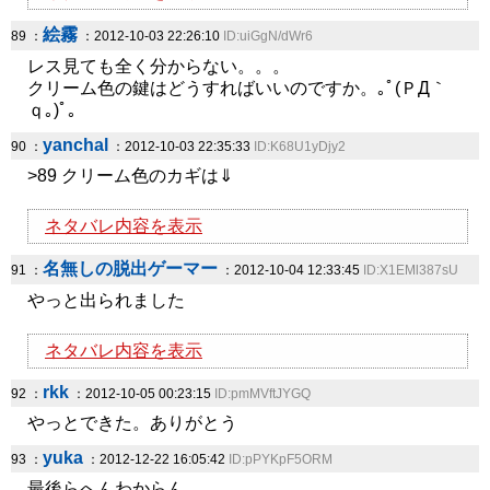
絵霧
89 ：
：2012-10-03 22:26:10
ID:uiGgN/dWr6
レス見ても全く分からない。。。
クリーム色の鍵はどうすればいいのですか。｡ﾟ(ＰД｀
ｑ｡)ﾟ｡
yanchal
90 ：
：2012-10-03 22:35:33
ID:K68U1yDjy2
>89 クリーム色のカギは⇓
ネタバレ内容を表示
名無しの脱出ゲーマー
91 ：
：2012-10-04 12:33:45
ID:X1EMl387sU
やっと出られました
ネタバレ内容を表示
rkk
92 ：
：2012-10-05 00:23:15
ID:pmMVftJYGQ
やっとできた。ありがとう
yuka
93 ：
：2012-12-22 16:05:42
ID:pPYKpF5ORM
最後らへんわからん