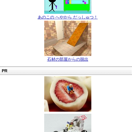
あのこの へやから だっしゅつ！
石材の部屋からの脱出
PR