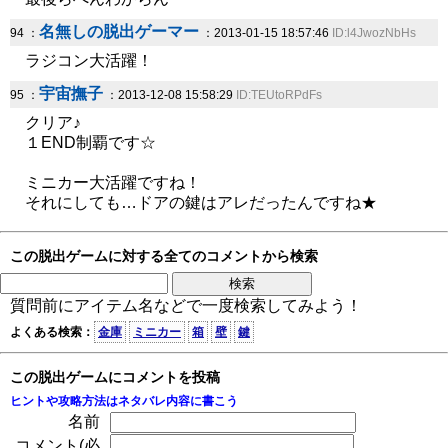
名無しの脱出ゲーマー
94 ：
：2013-01-15 18:57:46
ID:l4JwozNbHs
ラジコン大活躍！
宇宙撫子
95 ：
：2013-12-08 15:58:29
ID:TEUtoRPdFs
クリア♪
１END制覇です☆
ミニカー大活躍ですね！
それにしても…ドアの鍵はアレだったんですね★
この脱出ゲームに対する全てのコメントから検索
質問前にアイテム名などで一度検索してみよう！
よくある検索：
金庫
ミニカー
箱
壁
鍵
この脱出ゲームにコメントを投稿
ヒントや攻略方法はネタバレ内容に書こう
名前
コメント(必