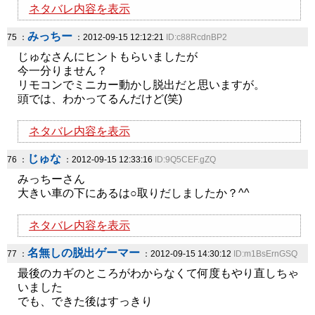
ネタバレ内容を表示
みっちー
75 ：
：2012-09-15 12:12:21
ID:c88RcdnBP2
じゅなさんにヒントもらいましたが
今一分りません？
リモコンでミニカー動かし脱出だと思いますが。
頭では、わかってるんだけど(笑)
ネタバレ内容を表示
じゅな
76 ：
：2012-09-15 12:33:16
ID:9Q5CEF.gZQ
みっちーさん
大きい車の下にあるは○取りだしましたか？^^
ネタバレ内容を表示
名無しの脱出ゲーマー
77 ：
：2012-09-15 14:30:12
ID:m1BsErnGSQ
最後のカギのところがわからなくて何度もやり直しちゃ
いました
でも、できた後はすっきり