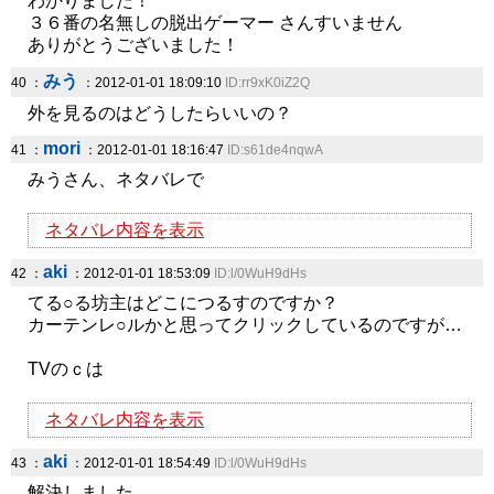
わかりました！
３６番の名無しの脱出ゲーマー さんすいません
ありがとうございました！
みう
40 ：
：2012-01-01 18:09:10
ID:rr9xK0iZ2Q
外を見るのはどうしたらいいの？
mori
41 ：
：2012-01-01 18:16:47
ID:s61de4nqwA
みうさん、ネタバレで
ネタバレ内容を表示
aki
42 ：
：2012-01-01 18:53:09
ID:l/0WuH9dHs
てる○る坊主はどこにつるすのですか？
カーテンレ○ルかと思ってクリックしているのですが…
TVのｃは
ネタバレ内容を表示
aki
43 ：
：2012-01-01 18:54:49
ID:l/0WuH9dHs
解決しました。