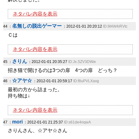
ネタバレ内容を表示
名無しの脱出ゲーマー
44 ：
：2012-01-01 20:20:12
ID:9t4W4iRVtc
Ｃは
ネタバレ内容を表示
さりん
45 ：
：2012-01-01 20:35:27
ID:Jx.SZV3DWw
招き猫で開けるのは3つの扉 4つの扉 どっち？
☆アヤ☆
46 ：
：2012-01-01 20:59:17
ID:f8uPVLXaxg
最初の方から詰まった。
持ち物は↓
ネタバレ内容を表示
mori
47 ：
：2012-01-01 21:25:37
ID:s61de4nqwA
さりんさん、☆アヤ☆さん