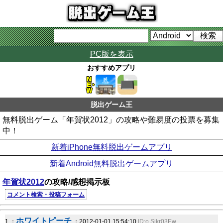
PC版を表示
おすすめアプリ
脱出ゲーム王
無料脱出ゲーム「年賀状2012」の攻略や難易度の投票を募集
中！
新着iPhone無料脱出ゲームアプリ
新着Android無料脱出ゲームアプリ
年賀状2012
の攻略/感想掲示板
コメント検索・投稿フォーム
ホワイトピーチ
1 ：
：2012-01-01 15:54:10
ID:o.Sikr03Ew