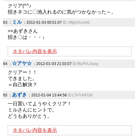
クリア(^^♪
招きネコに〇池入れるのに気がつかなかった～。
ミル
63 ：
：2012-01-03 00:51:07
ID:.MfgO4UumE
>>あずきさん
招き〇は・・・↓
ネタバレ内容を表示
☆アヤ☆
64 ：
：2012-01-03 21:03:07
ID:f8uPVLXaxg
クリアー！！
できました。
＝自己解決？
あずき
65 ：
：2012-01-04 13:44:56
ID:LTVY4rFG/6
一日置いてようやくクリア！
ミルさんにヒントで。
どうもありがとう。
ネタバレ内容を表示