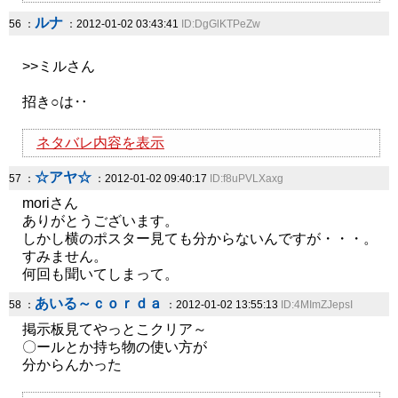
ルナ
56 ：
：2012-01-02 03:43:41
ID:DgGlKTPeZw
>>ミルさん
招き○は‥
ネタバレ内容を表示
☆アヤ☆
57 ：
：2012-01-02 09:40:17
ID:f8uPVLXaxg
moriさん
ありがとうございます。
しかし横のポスター見ても分からないんですが・・・。
すみません。
何回も聞いてしまって。
あいる～ｃｏｒｄａ
58 ：
：2012-01-02 13:55:13
ID:4MImZJepsI
掲示板見てやっとこクリア～
〇ールとか持ち物の使い方が
分からんかった