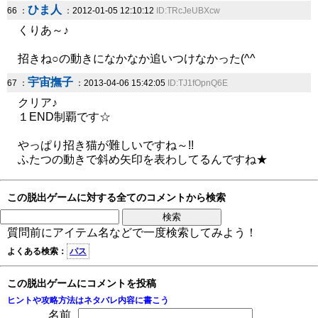
ひま人
66 ：
：2012-01-05 12:10:12
ID:TRcJeUBXcw
くりあ～♪
招きね○の動きになかなか追いつけなかった(^^ゞ
宇宙撫子
67 ：
：2013-04-06 15:42:05
ID:TJ1fOpnQ6E
クリア♪
１END制覇です☆
やっぱり招き猫が難しいですね～!!
ふたつの動きで斜め矢印を表わしてるんですね★
この脱出ゲームに対する全てのコメントから検索
質問前にアイテム名などで一度検索してみよう！
よくある検索：
パス
この脱出ゲームにコメントを投稿
ヒントや攻略方法はネタバレ内容に書こう
名前