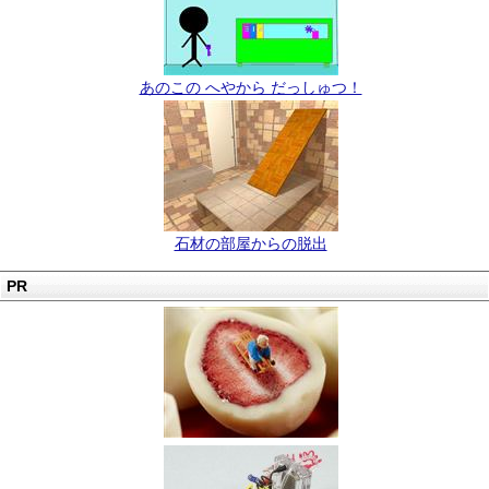
あのこの へやから だっしゅつ！
石材の部屋からの脱出
PR