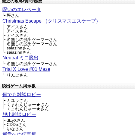
最近の攻略/質問/感想
呪いのエレベータ
└ 坪さん
Christmas Escape （クリスマスエスケープ）
├ アイスさん
├ アイスさん
├ アイスさん
├ 名無しの脱出ゲーマーさん
├ 名無しの脱出ゲーマーさん
├ saiazinnさん
└ saiazinnさん
Neutral ミニ脱出
└ 名無しの脱出ゲーマーさん
Trial X Love #01 Maze
└ りんごさん
脱出ゲーム掲示板
何でも雑談ロビー
├ カユラさん
├ くまれんじゃー★さん
└ くまれんじゃー★さん
脱出雑談ロビー
├ dEyXさん
├ CDDeさん
└ ゆなさん
運営への伝言板