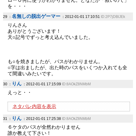
ローＯ何に使うかわかりません。どなたか「救いのて」
を・・・
名無しの脱出ゲーマー
29 ：
：2012-01-01 17:10:51
ID:2P7jDBlJEk
りんさん
ありがとうございます！
天○記号でずっと考え込んでいました。
も○を焼きましたが、パスがわかりません。
○字は出ましたが、出た時のパスをいくつか入れても全
て間違いみたいです。
りん
30 ：
：2012-01-01 17:15:09
ID:8AOkZ8NMbM
えっと・・
ネタバレ内容を表示
りん
31 ：
：2012-01-01 17:25:38
ID:8AOkZ8NMbM
６ケタのパスが全然わかりません
誰か教えて下さい！