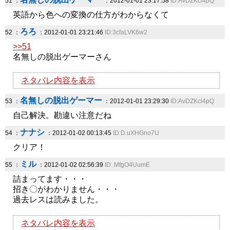
51 ：
：2012-01-01 23:17:58
ID:AvDZKcl4pQ
英語から色への変換の仕方がわからなくて
ろろ
52 ：
：2012-01-01 23:21:46
ID:3cfaLVK6w2
>>51
名無しの脱出ゲーマーさん
ネタバレ内容を表示
名無しの脱出ゲーマー
53 ：
：2012-01-01 23:29:30
ID:AvDZKcl4pQ
自己解決。勘違い注意だね
ナナシ
54 ：
：2012-01-02 00:13:45
ID:D.uXHGno7U
クリア！
ミル
55 ：
：2012-01-02 02:56:39
ID:.MfgO4UumE
詰まってます・・・
招き〇がわかりません・・・
過去レスは読みました。
ネタバレ内容を表示