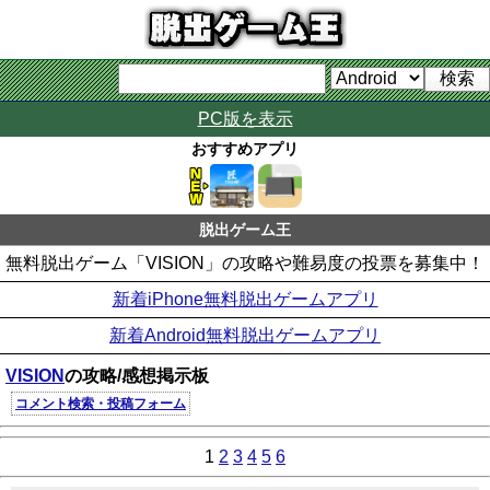
PC版を表示
おすすめアプリ
脱出ゲーム王
無料脱出ゲーム「VISION」の攻略や難易度の投票を募集中！
新着iPhone無料脱出ゲームアプリ
新着Android無料脱出ゲームアプリ
VISION
の攻略/感想掲示板
コメント検索・投稿フォーム
1
2
3
4
5
6