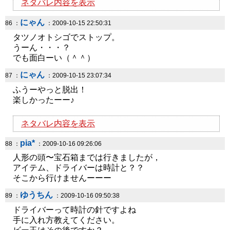
ネタバレ内容を表示
にゃん
86 ：
：2009-10-15 22:50:31
タツノオトシゴでストップ。
うーん・・・？
でも面白ーい（＾＾）
にゃん
87 ：
：2009-10-15 23:07:34
ふうーやっと脱出！
楽しかったーー♪
ネタバレ内容を表示
pia*
88 ：
：2009-10-16 09:26:06
人形の頭〜宝石箱までは行きましたが，
アイテム、ドライバーは時計と？？
そこから行けませんーーー
ゆうちん
89 ：
：2009-10-16 09:50:38
ドライバーって時計の針ですよね
手に入れ方教えてください。