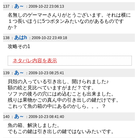
あ～
137 ：
：2009-10-22 23:06:13
名無しのゲーマーさんりがとうございます。それは横に
１つ長いほうに5つボタンみたいなのがあるものです
か？
あはh
138 ：
：2009-10-22 23:49:18
攻略その1
ネタバレ内容を表示
あ～
139 ：
：2009-10-23 08:25:41
貝殻の入っている引き出し、開けられました♪
額の絵と見比べていますがまだ？です。
ソファの後ろの穴にはめ込むことも出来ました。
残りは果物かごの真ん中の引き出しの鍵だけです。
これって魚の箱の中にあるのかしら。。。？
あ～
140 ：
：2009-10-23 08:41:40
魚の箱、解決しました。
でもこの鍵は引き出しの鍵ではないみたいです。