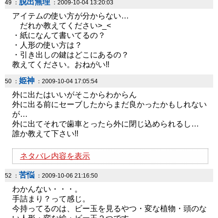
脱出無理
49 ：
：2009-10-04 13:20:03
アイテムの使い方が分からない…
だれか教えてください>_<
・紙になんて書いてるの？
・人形の使い方は？
・引き出しの鍵はどこにあるの？
教えてください。おねがい‼
姫神
50 ：
：2009-10-04 17:05:54
外に出たはいいがそこからわからん
外に出る前にセーブしたからまだ良かったかもしれない
が…
外に出てそれで歯車とったら外に閉じ込められるし…
誰か教えて下さい!!
ネタバレ内容を表示
苦悩
52 ：
：2009-10-06 21:16:50
わかんない・・・。
手詰まり？って感じ。
今持ってるのは、ビー玉を見るやつ・変な植物・頭のな