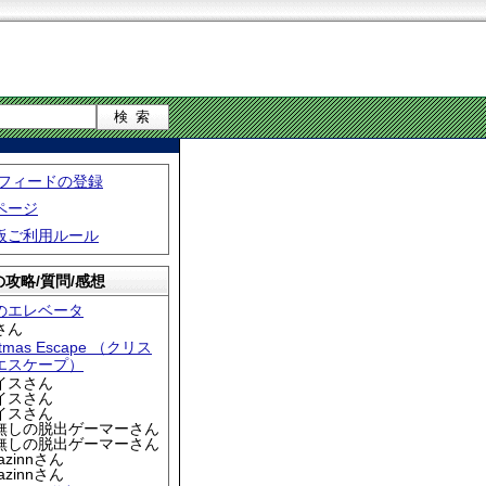
S フィードの登録
ページ
板ご利用ルール
攻略/質問/感想
のエレベータ
さん
stmas Escape （クリス
エスケープ）
アイスさん
アイスさん
アイスさん
名無しの脱出ゲーマーさん
名無しの脱出ゲーマーさん
iazinnさん
iazinnさん