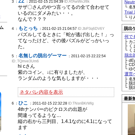
ZZ
3 ：
：2011-02-15 21:04:39
ID:ATAwWvJ/8k
Neu
サザ〇さんのやつ言ってるの全て合わせて
└ 
Trial
いるのにダメみたい・・。
0
└ 
なんで？？？
ム
もとっち
脱出
4 ：
：2011-02-15 21:04:57
ID:JbP3q6DV6Y
パズルしてるときに「蛇が逃げ出した！」っ
何で
てなったけど、その後パズルがどっかいっ
├ 
├ 
た。
└ 
脱出
名無しの脱出ゲーマー
5 ：
：2011-02-15 22:22:54
├ d
ID:.TQmve3Um6
├ C
hi cさん
└ ゆ
紫のコイン、↓に有りましたが、
運営
ランダムのような気もしますが・・・
├ 
├ 
└ 
ネタバレ内容を表示
最新
ひこ
6 ：
：2011-02-15 22:32:28
ID:TNsnBKrWlg
4thナンバーのピクロスの出題が
間違ってるような…
縦の右から三列目、1.4.1なのに4.1になって
ます