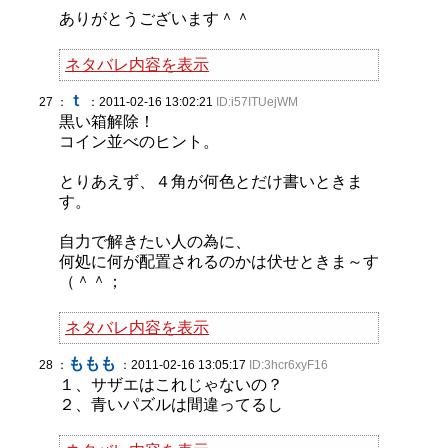
ありがとうございます＾＾
ネタバレ内容を表示
ｔ
27 ：
：2011-02-16 13:02:21
ID:i57ITUejWM
黒い箱解除！
コイン並べのヒント。
とりあえず、４角が何色とだけ書いときま
す。
自力で解きたい人の為に、
何処に何が配置されるのかは伏せときま～す
（＾＾；
ネタバレ内容を表示
ももも
28 ：
：2011-02-16 13:05:17
ID:3hcr6xyF16
１、サザエはこれじゃないの？
２、青いパズルは間違ってるし