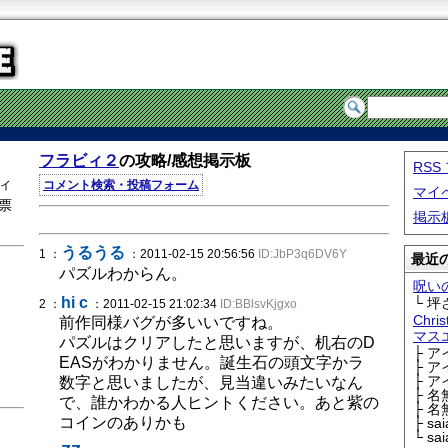
フラビィ２
の攻略/感想掲示板
RS
ィ
コメント検索・投稿フォーム
マイ
票
掲示
うるうる
1 ：
：2011-02-15 20:56:56
ID:JbP3q6DV6Y
最近の
パズルわからん。
呪い
hi c
└ 坪
2 ：
：2011-02-15 21:02:34
ID:BBlsvKjgxo
Chri
前作同様バグが多いいですね。
マス
パズルはクリアしたと思いますが、机右のD
├ 
EASがわかりません。誕生石の頭文字かラ
├ 
├ 
数字と思いましたが、見当違いみたいなん
├ 
で、誰かわかる人ヒントください。あと紫の
├ 
コインのありかも
├ sa
└ sa