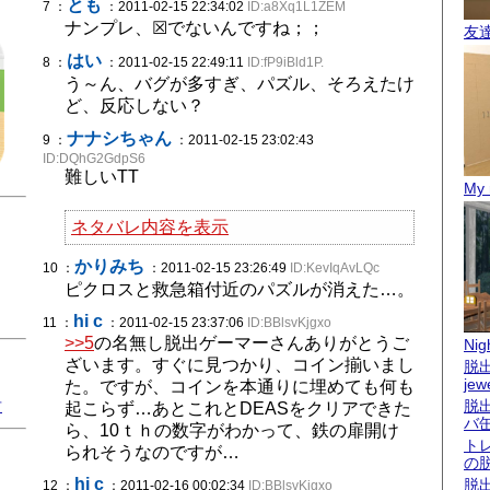
とも
7 ：
：2011-02-15 22:34:02
ID:a8Xq1L1ZEM
ナンプレ、☒でないんですね；；
友
はい
8 ：
：2011-02-15 22:49:11
ID:fP9iBld1P.
う～ん、バグが多すぎ、パズル、そろえたけ
ど、反応しない？
ナナシちゃん
9 ：
：2011-02-15 23:02:43
ID:DQhG2GdpS6
難しいTT
My 
ネタバレ内容を表示
かりみち
10 ：
：2011-02-15 23:26:49
ID:KevIqAvLQc
ピクロスと救急箱付近のパズルが消えた…。
hi c
11 ：
：2011-02-15 23:37:06
ID:BBlsvKjgxo
>>5
の名無し脱出ゲーマーさんありがとうご
Nigh
ざいます。すぐに見つかり、コイン揃いまし
脱出
jew
た。ですが、コインを本通りに埋めても何も
君
脱
起こらず…あとこれとDEASをクリアできた
バ
ら、10ｔｈの数字がわかって、鉄の扉開け
ト
られそうなのですが…
の
hi c
脱
12 ：
：2011-02-16 00:02:34
ID:BBlsvKjgxo