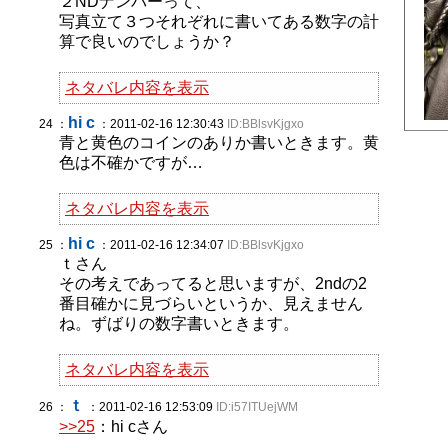
２NDナンバーって、
写真立て３つそれぞれに書いてある数字の計
算で良いのでしょうか？
ネタバレ内容を表示
hi c
24 ：
：2011-02-16 12:30:43
ID:BBlsvKjgxo
青と黄色のコインのありか書いときます。黄
色は不確かですが…
ネタバレ内容を表示
hi c
25 ：
：2011-02-16 12:34:07
ID:BBlsvKjgxo
ｔさん
その考えであってると思いますが、2ndの2
番目確かに見づらいというか、見えません
ね。ずばりの数字書いときます。
ネタバレ内容を表示
ｔ
26 ：
：2011-02-16 12:53:09
ID:i57ITUejWM
>>25
：hi cさん