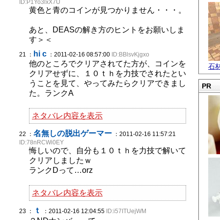
ID:P1Yo3lxX7U
黄色と青のコインが見つかりません・・・。
あと、DEASの解き方のヒントをお願いしま
す＞＜
hi c
21 ：
：2011-02-16 08:57:00
ID:BBlsvKjgxo
他のところでクリアされてた方が、コインを
石
クリアせずに、１０ｔｈを力技でされたとい
うことを見て、やってみたらクリアできまし
PR
た。ランクA
ネタバレ内容を表示
名無しの脱出ゲーマー
22 ：
：2011-02-16 11:57:21
ID:78nRCWi0EY
悔しいので、自分も１０ｔｈを力技で解いて
クリアしましたｗ
ランクDって…orz
ネタバレ内容を表示
ｔ
23 ：
：2011-02-16 12:04:55
ID:i57ITUejWM