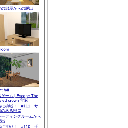
達の部屋からの脱出
room
t fall
ゲーム | Escape The
eled crown 宝冠
出に挑戦！ #111 サ
缶のある部屋
レーディングルームから
脱出
出に挑戦！ #110 手