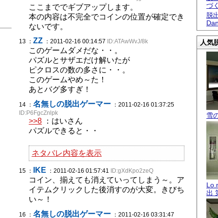
づ
ここまででギブアップします。
脱出
本の内容は不完全でコインの位置が確定でき
Dan
ないです。
ZZ
13 ：
：2011-02-16 00:14:57
ID:ATAwWvJ/8k
人気脱
このゲームダメだな・・。
パズルとサザエだけ解いたが
ピクロスの数の多さに・・。
このゲームやめ～た！
あとバグ多すぎ！
名無しの脱出ゲーマー
14 ：
：2011-02-16 01:37:25
ID:P6FgcZnlpk
雪
>>8
：はいさん
パズルできると・・
ネタバレ内容を表示
IKE
15 ：
：2011-02-16 01:57:41
ID:gXdKpo2zeQ
コイン、揃えても消えていってしまう～。ア
Lo
イテムクリックした後消すのが大変。きびち
出 
い～！
名無しの脱出ゲーマー
16 ：
：2011-02-16 03:31:47