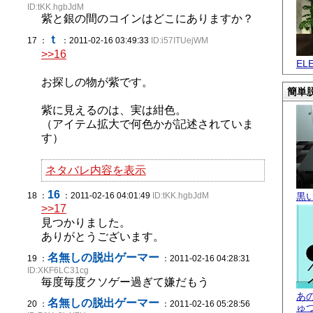
ID:tKK.hgbJdM
紫と銀の間のコインはどこにありますか？
ｔ
17 ：
：2011-02-16 03:49:33
ID:i57ITUejWM
>>16
EL
お探しの物が紫です。
簡単脱
紫に見えるのは、実は紺色。
（アイテム拡大で何色かが記述されていま
す）
ネタバレ内容を表示
16
18 ：
：2011-02-16 04:01:49
ID:tKK.hgbJdM
黒
>>17
見つかりました。
ありがとうございます。
名無しの脱出ゲーマー
19 ：
：2011-02-16 04:28:31
ID:XKF6LC31cg
毎度毎度クソゲー過ぎて嫌だもう
あ
名無しの脱出ゲーマー
20 ：
：2011-02-16 05:28:56
ゅ