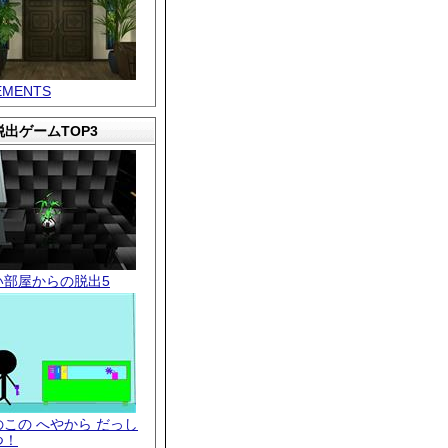
EMENTS
出ゲームTOP3
い部屋からの脱出5
のこの へやから だっし
つ！