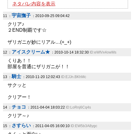
ネタバレ内容を表示
宇宙撫子
11 ：
：2010-09-25 09:04:42
クリア♪
２END制覇です☆
ザリガニが妙にリアル…(+_+)
アイスクリーム★
12 ：
：2010-10-14 18:32:30
ID:eWIVx4owMs
くりあ！！
部屋を普通にザリガニが！！
騎士
13 ：
：2010-11-20 12:02:43
ID:EJJn.BKhMc
サクッと
クリアー！
チョコ
14 ：
：2011-04-04 18:03:22
ID:LoRnj6Cq4s
クリア～♪
さすらい
15 ：
：2011-04-05 16:00:10
ID:EW5b3A8ygc