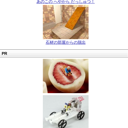
あのこの へやから だっしゅつ！
石材の部屋からの脱出
PR