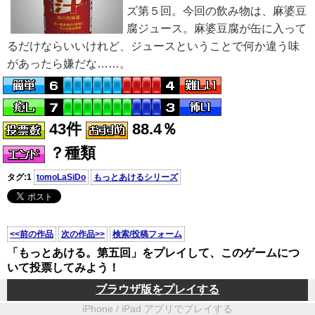
ズ第５回。今回の飲み物は、麻婆豆
腐ジュース。麻婆豆腐が缶に入って
るだけならいいけれど、ジュースということで何か違う味
があったら嫌だな……。
43件
88.4％
？種類
タグ:1
tomoLaSiDo
もっとあけるシリーズ
<<前の作品
次の作品>>
検索/投稿フォーム
「もっとあける。第五回」をプレイして、このゲームにつ
いて投票してみよう！
ブラウザ版をプレイする
iPhone / iPad アプリでプレイする