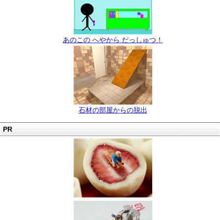
あのこの へやから だっしゅつ！
石材の部屋からの脱出
PR