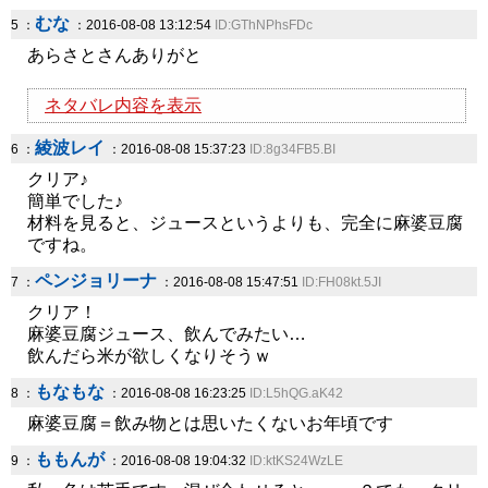
むな
5 ：
：2016-08-08 13:12:54
ID:GThNPhsFDc
あらさとさんありがと
ネタバレ内容を表示
綾波レイ
6 ：
：2016-08-08 15:37:23
ID:8g34FB5.BI
クリア♪
簡単でした♪
材料を見ると、ジュースというよりも、完全に麻婆豆腐
ですね。
ペンジョリーナ
7 ：
：2016-08-08 15:47:51
ID:FH08kt.5JI
クリア！
麻婆豆腐ジュース、飲んでみたい…
飲んだら米が欲しくなりそうｗ
もなもな
8 ：
：2016-08-08 16:23:25
ID:L5hQG.aK42
麻婆豆腐＝飲み物とは思いたくないお年頃です
ももんが
9 ：
：2016-08-08 19:04:32
ID:ktKS24WzLE