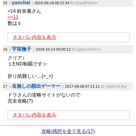
yanchal
15 ：
：2016-08-16 08:15:34
ID:WJeQPWvfUc
>14 鈴奈庵さん
>>11
数は⇓
ネタバレ内容を表示
宇宙撫子
16 ：
：2016-10-14 00:00:12
ID:QgeDoSH4UU
クリア♪
１END制覇です☆
折り紙難しい…(>_<)
名無しの脱出ゲーマー
17 ：
：2017-08-09 07:21:11
ID:19gNcOLf6g
ドラさんの攻略サイトがないので
完全攻略(?)
ネタバレ内容を表示
攻略/感想を全て見る(17)