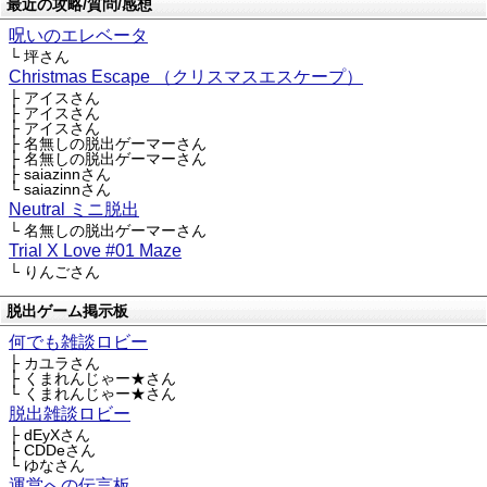
最近の攻略/質問/感想
呪いのエレベータ
└ 坪さん
Christmas Escape （クリスマスエスケープ）
├ アイスさん
├ アイスさん
├ アイスさん
├ 名無しの脱出ゲーマーさん
├ 名無しの脱出ゲーマーさん
├ saiazinnさん
└ saiazinnさん
Neutral ミニ脱出
└ 名無しの脱出ゲーマーさん
Trial X Love #01 Maze
└ りんごさん
脱出ゲーム掲示板
何でも雑談ロビー
├ カユラさん
├ くまれんじゃー★さん
└ くまれんじゃー★さん
脱出雑談ロビー
├ dEyXさん
├ CDDeさん
└ ゆなさん
運営への伝言板