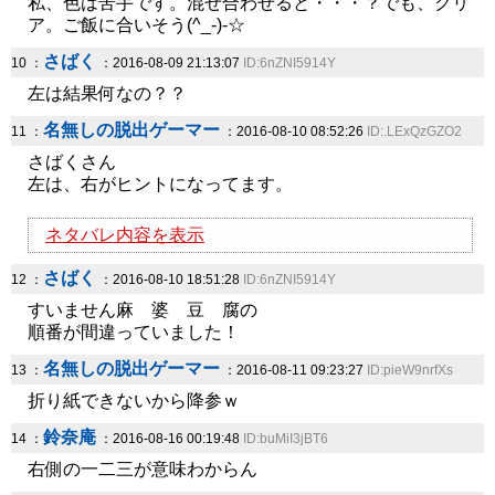
私、色は苦手です。混ぜ合わせると・・・？でも、クリ
ア。ご飯に合いそう(^_-)-☆
さばく
10 ：
：2016-08-09 21:13:07
ID:6nZNI5914Y
左は結果何なの？？
名無しの脱出ゲーマー
11 ：
：2016-08-10 08:52:26
ID:.LExQzGZO2
さばくさん
左は、右がヒントになってます。
ネタバレ内容を表示
さばく
12 ：
：2016-08-10 18:51:28
ID:6nZNI5914Y
すいません麻 婆 豆 腐の
順番が間違っていました！
名無しの脱出ゲーマー
13 ：
：2016-08-11 09:23:27
ID:pieW9nrfXs
折り紙できないから降参ｗ
鈴奈庵
14 ：
：2016-08-16 00:19:48
ID:buMiI3jBT6
右側の一二三が意味わからん