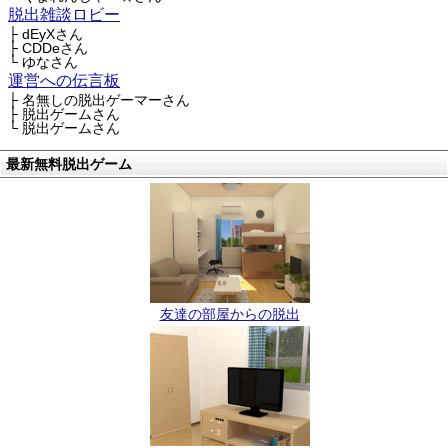
脱出雑談ロビー
├ dEyXさん
├ CDDeさん
└ ゆなさん
運営への伝言板
├ 名無しの脱出ゲーマーさん
├ 脱出ゲームさん
└ 脱出ゲームさん
最新無料脱出ゲーム
友達の部屋からの脱出