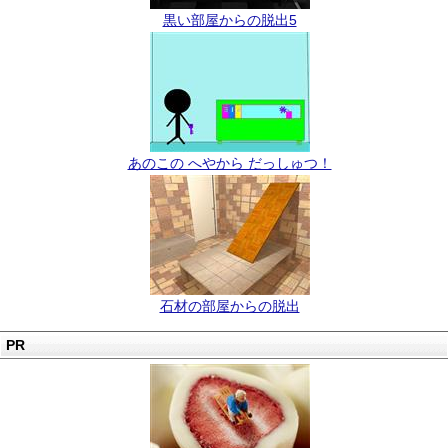
黒い部屋からの脱出5
あのこの へやから だっしゅつ！
石材の部屋からの脱出
PR