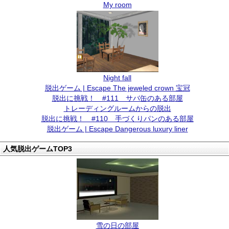
My room
Night fall
脱出ゲーム | Escape The jeweled crown 宝冠
脱出に挑戦！ #111 サバ缶のある部屋
トレーディングルームからの脱出
脱出に挑戦！ #110 手づくりパンのある部屋
脱出ゲーム | Escape Dangerous luxury liner
人気脱出ゲームTOP3
雪の日の部屋