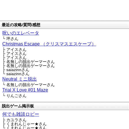
最近の攻略/質問/感想
呪いのエレベータ
└ 坪さん
Christmas Escape （クリスマスエスケープ）
├ アイスさん
├ アイスさん
├ アイスさん
├ 名無しの脱出ゲーマーさん
├ 名無しの脱出ゲーマーさん
├ saiazinnさん
└ saiazinnさん
Neutral ミニ脱出
└ 名無しの脱出ゲーマーさん
Trial X Love #01 Maze
└ りんごさん
脱出ゲーム掲示板
何でも雑談ロビー
├ カユラさん
├ くまれんじゃー★さん
└ くまれんじゃー★さん