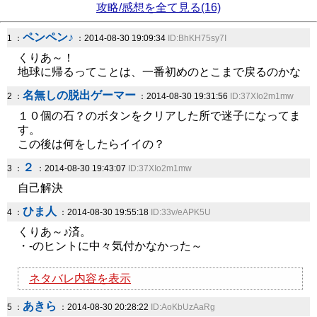
攻略/感想を全て見る(16)
ペンペン♪
1 ：
：2014-08-30 19:09:34
ID:BhKH75sy7I
くりあ～！
地球に帰るってことは、一番初めのとこまで戻るのかな
名無しの脱出ゲーマー
2 ：
：2014-08-30 19:31:56
ID:37XIo2m1mw
１０個の石？のボタンをクリアした所で迷子になってま
す。
この後は何をしたらイイの？
２
3 ：
：2014-08-30 19:43:07
ID:37XIo2m1mw
自己解決
ひま人
4 ：
：2014-08-30 19:55:18
ID:33v/eAPK5U
くりあ～♪済。
・-のヒントに中々気付かなかった～
ネタバレ内容を表示
あきら
5 ：
：2014-08-30 20:28:22
ID:AoKbUzAaRg