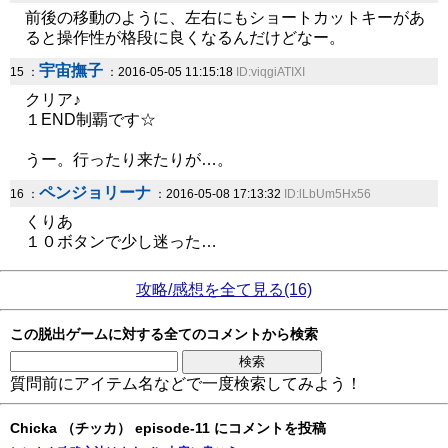
前後の移動のように、左右にもショートカットキーがあ
ると操作性が格段に良くなるんだけどなー。
宇宙撫子
15 ：
：2016-05-05 11:15:18
ID:viqgiATIXI
クリア♪
１END制覇です☆
うー。行ったり来たりが…。
ペンジョリーナ
16 ：
：2016-05-08 17:13:32
ID:lLbUm5Hx56
くりあ
１０ボタンで少し迷った…
攻略/感想を全て見る(16)
この脱出ゲームに対する全てのコメントから検索
質問前にアイテム名などで一度検索してみよう！
Chicka （チッカ） episode-11 にコメントを投稿