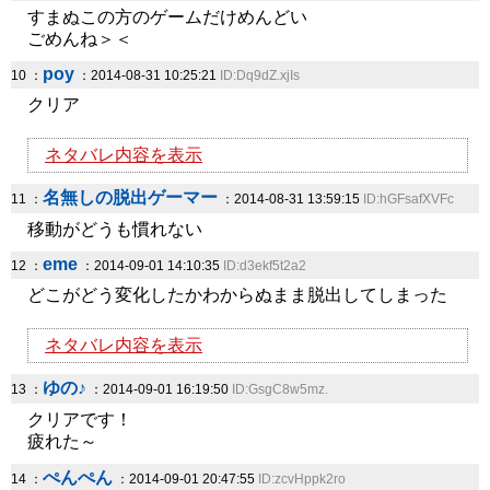
すまぬこの方のゲームだけめんどい
ごめんね＞＜
poy
10 ：
：2014-08-31 10:25:21
ID:Dq9dZ.xjIs
クリア
ネタバレ内容を表示
名無しの脱出ゲーマー
11 ：
：2014-08-31 13:59:15
ID:hGFsafXVFc
移動がどうも慣れない
eme
12 ：
：2014-09-01 14:10:35
ID:d3ekf5t2a2
どこがどう変化したかわからぬまま脱出してしまった
ネタバレ内容を表示
ゆの♪
13 ：
：2014-09-01 16:19:50
ID:GsgC8w5mz.
クリアです！
疲れた～
ぺんぺん
14 ：
：2014-09-01 20:47:55
ID:zcvHppk2ro