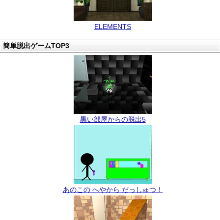
ELEMENTS
簡単脱出ゲームTOP3
黒い部屋からの脱出5
あのこの へやから だっしゅつ！