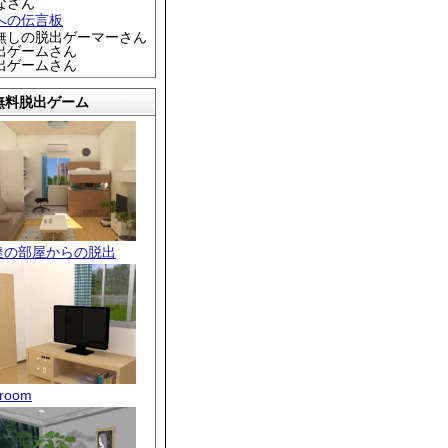
なさん
への伝言板
名無しの脱出ゲーマーさん
脱出ゲームさん
脱出ゲームさん
無料脱出ゲーム
達の部屋からの脱出
room