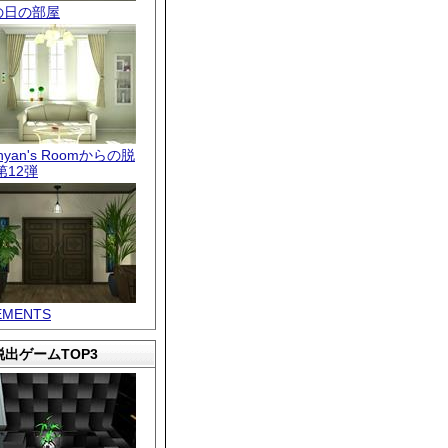
の日の部屋
.nyan's Roomからの脱
第12弾
EMENTS
出ゲームTOP3