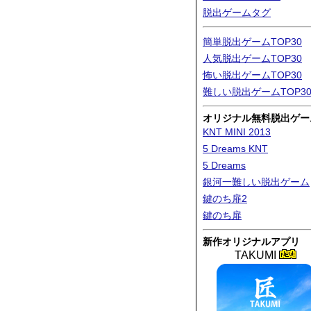
脱出ゲームタグ
簡単脱出ゲームTOP30
人気脱出ゲームTOP30
怖い脱出ゲームTOP30
難しい脱出ゲームTOP3
オリジナル無料脱出ゲー
KNT MINI 2013
5 Dreams KNT
5 Dreams
銀河一難しい脱出ゲーム
鍵のち扉2
鍵のち扉
新作オリジナルアプリ
TAKUMI