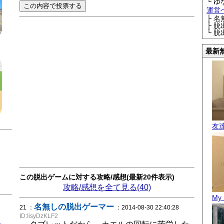
└ ゆ
運営
├ 
├ 
└ 
最新
友
この脱出ゲームに対する攻略/感想(最新20件表示)
攻略/感想を全て見る(40)
My 
名無しの脱出ゲーマー
21 ：
：2014-08-30 22:40:28
ID:IisyDzKLF2