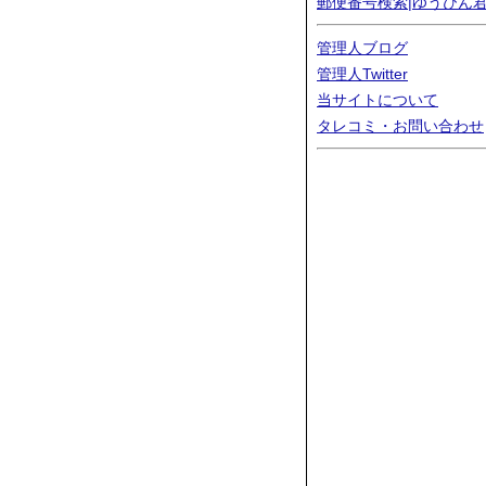
郵便番号検索|ゆうびん
管理人ブログ
管理人Twitter
当サイトについて
タレコミ・お問い合わせ