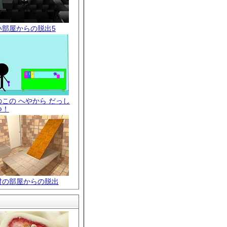
い部屋からの脱出5
のこの へやから だっし
つ！
材の部屋からの脱出