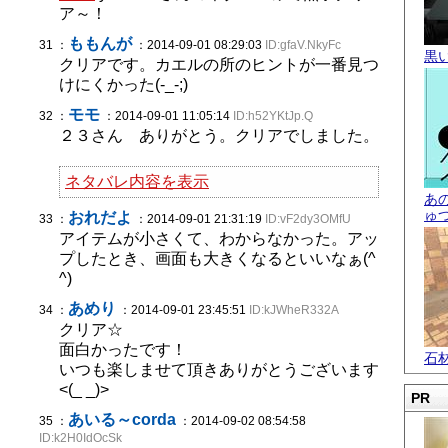
ア～！
ももんが
31 ：
：2014-09-01 08:29:03
ID:gfaV.NkyFc
黒
クリアです。カエルの所のヒントが一番見つ
けにくかった(-_-;)
モモ
32 ：
：2014-09-01 11:05:14
ID:h52YKtJp.Q
２３さん ありがとう。クリアでしました。
ネタバレ内容を表示
あ
ゅ
おれだよ
33 ：
：2014-09-01 21:31:19
ID:vF2dy3OMfU
アイテムが小さくて、わからなかった。アッ
プしたとき、画面も大きくなるといいなぁ(^
^)
あめり
34 ：
：2014-09-01 23:45:51
ID:kJWheR332A
クリア☆
面白かったです！
石
いつも楽しませて頂きありがとうございます
<(_ _)>
PR
あいる～corda
35 ：
：2014-09-02 08:54:58
ID:k2H0IdOcSk