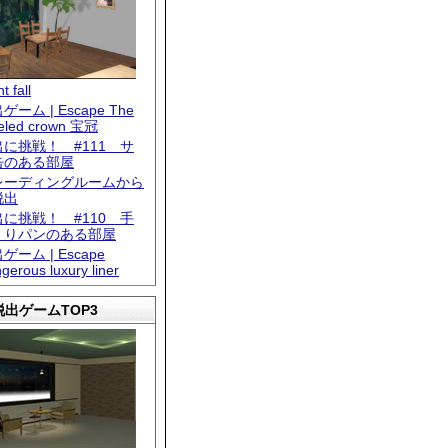
t fall
ゲーム | Escape The
eled crown 宝冠
出に挑戦！ #111 サ
缶のある部屋
レーディングルームから
脱出
出に挑戦！ #110 手
くりパンのある部屋
ゲーム | Escape
gerous luxury liner
出ゲームTOP3