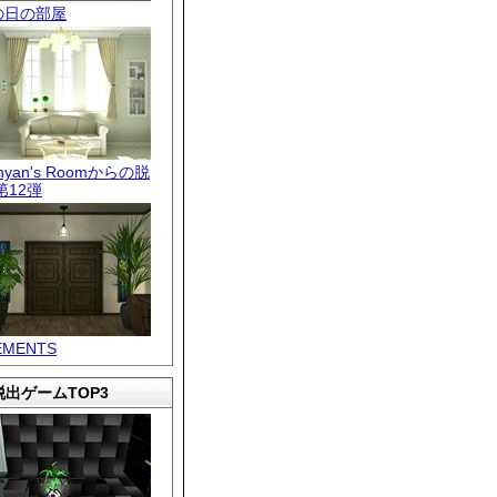
の日の部屋
.nyan's Roomからの脱
第12弾
EMENTS
出ゲームTOP3