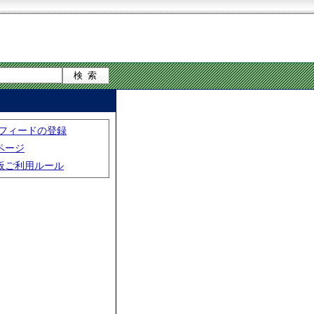
S フィードの登録
ページ
板ご利用ルール