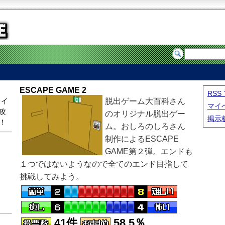
ESCAPE GAME 2
RS
レイ
脱出ゲーム大百科さん
マイ
攻
のオリジナル脱出ゲー
掲示
！
ム。おしろのしろさん
制作によるESCAPE
GAME第２弾。エンドも
１つではないようなので全てのエンド目指して
挑戦してみよう。
41件
58.5％