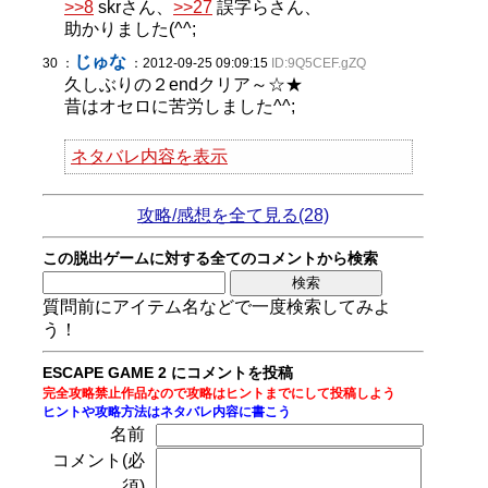
>>8
skrさん、
>>27
誤字らさん、
助かりました(^^;
じゅな
30 ：
：2012-09-25 09:09:15
ID:9Q5CEF.gZQ
久しぶりの２endクリア～☆★
昔はオセロに苦労しました^^;
ネタバレ内容を表示
攻略/感想を全て見る(28)
この脱出ゲームに対する全てのコメントから検索
質問前にアイテム名などで一度検索してみよ
う！
ESCAPE GAME 2 にコメントを投稿
完全攻略禁止作品なので攻略はヒントまでにして投稿しよう
ヒントや攻略方法はネタバレ内容に書こう
名前
コメント(必
須)