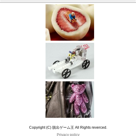
Copyright (C) 脱出ゲーム王 All Rights reverced.
Privacy policy