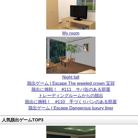
My room
Night fall
脱出ゲーム | Escape The jeweled crown 宝冠
脱出に挑戦！ #111 サバ缶のある部屋
トレーディングルームからの脱出
脱出に挑戦！ #110 手づくりパンのある部屋
脱出ゲーム | Escape Dangerous luxury liner
人気脱出ゲームTOP3