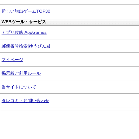
難しい脱出ゲームTOP30
WEBツール・サービス
アプリ攻略 AppGames
郵便番号検索|ゆうびん君
マイページ
掲示板ご利用ルール
当サイトについて
タレコミ・お問い合わせ