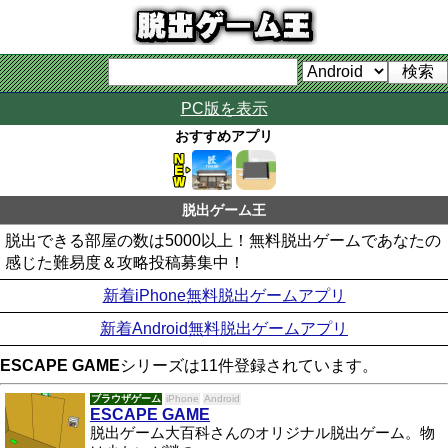
PC版を表示
おすすめアプリ
脱出ゲーム王
脱出できる部屋の数は5000以上！無料脱出ゲームであなたの
感じた難易度＆攻略投稿募集中！
新着iPhone無料脱出ゲームアプリ
新着Android無料脱出ゲームアプリ
ESCAPE GAME
シリーズは11件登録されています。
ブラウザゲーム
iPhone
Android
ESCAPE GAME
脱出ゲーム大百科さんのオリジナル脱出ゲーム。物