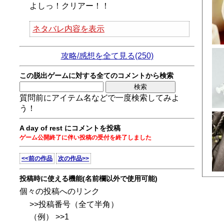
よしっ！クリアー！！
ネタバレ内容を表示
攻略/感想を全て見る(250)
この脱出ゲームに対する全てのコメントから検索
質問前にアイテム名などで一度検索してみよ
う！
A day of rest にコメントを投稿
ゲーム公開終了に伴い投稿の受付を終了しました
<<前の作品
次の作品>>
投稿時に使える機能(名前欄以外で使用可能)
個々の投稿へのリンク
>>投稿番号（全て半角）
（例） >>1