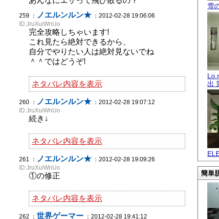
あんなにエサって飛び散るの？
雪
ノエルンルン★
259 ：
：2012-02-28 19:06:06
ID:JruXuiWnUo
完全攻略しちゃいます!
これ見たら絶対できるから、
自分でやりたい人は絶対見ないでね
＾＾ではどうぞ!
Lo
ネタバレ内容を表示
出 
ノエルンルン★
260 ：
：2012-02-28 19:07:12
ID:JruXuiWnUo
続き↓
ネタバレ内容を表示
EL
ノエルンルン★
261 ：
：2012-02-28 19:09:26
ID:JruXuiWnUo
簡単脱
①の修正
ネタバレ内容を表示
世界ゲーマー
262 ：
：2012-02-28 19:41:12