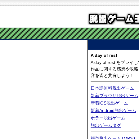
A day of rest
A day of rest をプレイ
作品に関する感想や攻略
容を皆と共有しよう！
日本語無料脱出ゲーム
新着ブラウザ脱出ゲーム
新着iOS脱出ゲーム
新着Android脱出ゲーム
ホラー脱出ゲーム
脱出ゲームタグ
簡単脱出ゲームTOP30