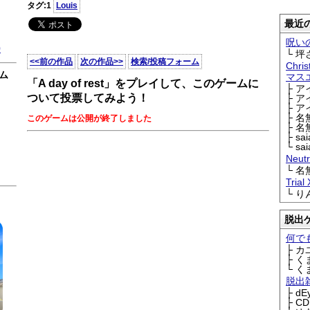
タグ:1
Louis
最近の
呪い
0
└ 坪
<<前の作品
次の作品>>
検索/投稿フォーム
Chri
ム
マス
「A day of rest」をプレイして、このゲームに
├ 
ついて投票してみよう！
├ 
├ 
├ 
このゲームは公開が終了しました
├ 
├ sa
└ sa
Neu
└ 
Trial
└ 
脱出
何で
├ 
├ 
└ 
脱出
├ d
├ C