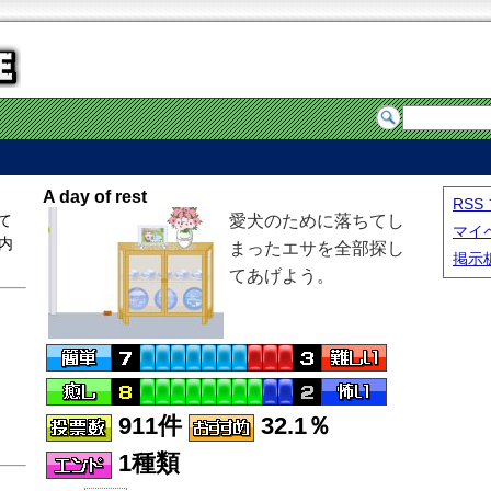
A day of rest
RS
して
愛犬のために落ちてし
マイ
内
まったエサを全部探し
掲示
てあげよう。
911件
32.1％
1種類