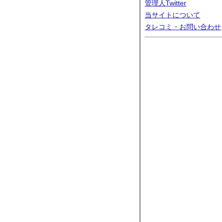
管理人Twitter
当サイトについて
タレコミ・お問い合わせ