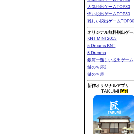
人気脱出ゲームTOP30
怖い脱出ゲームTOP30
難しい脱出ゲームTOP3
オリジナル無料脱出ゲー
KNT MINI 2013
5 Dreams KNT
5 Dreams
銀河一難しい脱出ゲーム
鍵のち扉2
鍵のち扉
新作オリジナルアプリ
TAKUMI