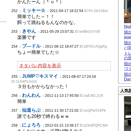
かんたーん（＾ｕ＾）
ミッキー☆
252 ：
：2011-04-17 18:22:54
ID:Pn.Gb1Ob/s
簡単でした～！！
餌って跳ねるもんなのかな。
Nigh
きやん
253 ：
：2011-05-29 15:07:31
ID:w4BlcG7nVE
脱出
jew
楽勝です
脱
プ―ドル
254 ：
：2011-06-12 18:47:27
ID:QPX51AQgRg
バ
ちょー簡単でした☆
ト
の
脱
ネタバレ内容を表示
づ
脱出
JUMP♡キスマイ
255 ：
：2011-08-07 17:24:18
Dan
ID:11A9P5JvUA
３分もかからなかった！
人気脱
わんわん
256 ：
：2011-11-13 17:45:50
ID:zqfLM2.2U6
簡単
仙道らぶ
257 ：
：2011-11-30 17:21:02
ID:soQPw53XPk
誰でも20秒で終わるｗｗ
にょろろ
258 ：
：2012-01-21 13:36:17
ID:pOmtPQRCMA