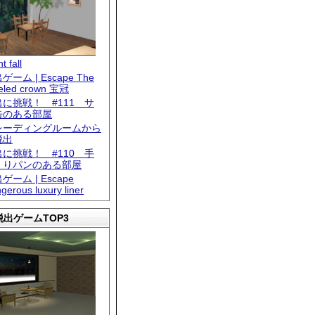
t fall
ゲーム | Escape The
eled crown 宝冠
出に挑戦！ #111 サ
缶のある部屋
レーディングルームから
脱出
出に挑戦！ #110 手
くりパンのある部屋
ゲーム | Escape
gerous luxury liner
出ゲームTOP3