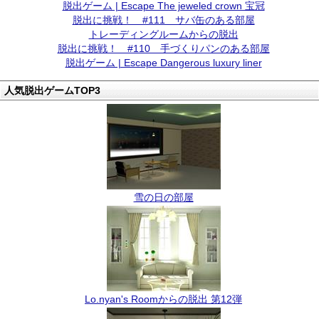
脱出ゲーム | Escape The jeweled crown 宝冠
脱出に挑戦！ #111 サバ缶のある部屋
トレーディングルームからの脱出
脱出に挑戦！ #110 手づくりパンのある部屋
脱出ゲーム | Escape Dangerous luxury liner
人気脱出ゲームTOP3
雪の日の部屋
Lo.nyan's Roomからの脱出 第12弾