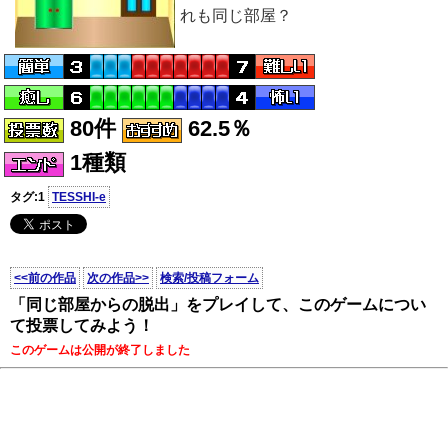
れも同じ部屋？
80件
62.5％
1種類
タグ:1
TESSHI-e
<<前の作品
次の作品>>
検索/投稿フォーム
「同じ部屋からの脱出」をプレイして、このゲームについ
て投票してみよう！
このゲームは公開が終了しました