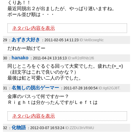
くりあ！！
最近同脱出２が出ましたが、やっぱり迷いますね。
ボール並び順は・・・
ネタバレ内容を表示
あずき大好き
29 ：
：2011-02-05 14:11:23
ID:VeI0coegNc
だれかー助けてー
hanako
30 ：
：2011-04-24 13:16:13
ID:wR2dRNb1f6
同じところをぐるぐる回って大変でした。疲れた(>_<)
（顔文字はこれで良いのかな？）
最後は虹と可愛い二人の子でした。
名無しの脱出ゲーマー
31 ：
：2011-07-28 16:00:54
ID:/ig62GJ8T.
金庫のパスって何ですかー？
Ｒｉｇｈｔは分かったんですがＬｅｆｔは
ネタバレ内容を表示
化物語
32 ：
：2012-03-07 16:53:24
ID:ZZDU3hVRMU