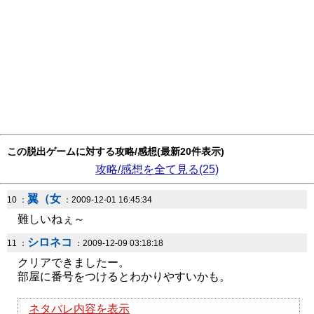
この脱出ゲームに対する攻略/感想(最新20件表示)
攻略/感想を全て見る(25)
翼（女
10 ：
：2009-12-01 16:45:34
難しいねぇ～
シロネコ
11 ：
：2009-12-09 03:18:18
クリアできましたー。
部屋に番号をつけるとわかりやすいかも。
ネタバレ内容を表示