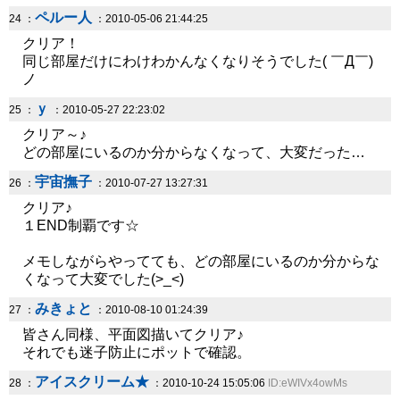
ペルー人
24 ：
：2010-05-06 21:44:25
クリア！
同じ部屋だけにわけわかんなくなりそうでした( ￣Д￣)
ノ
ｙ
25 ：
：2010-05-27 22:23:02
クリア～♪
どの部屋にいるのか分からなくなって、大変だった…
宇宙撫子
26 ：
：2010-07-27 13:27:31
クリア♪
１END制覇です☆
メモしながらやってても、どの部屋にいるのか分からな
くなって大変でした(>_<)
みきょと
27 ：
：2010-08-10 01:24:39
皆さん同様、平面図描いてクリア♪
それでも迷子防止にポットで確認。
アイスクリーム★
28 ：
：2010-10-24 15:05:06
ID:eWIVx4owMs