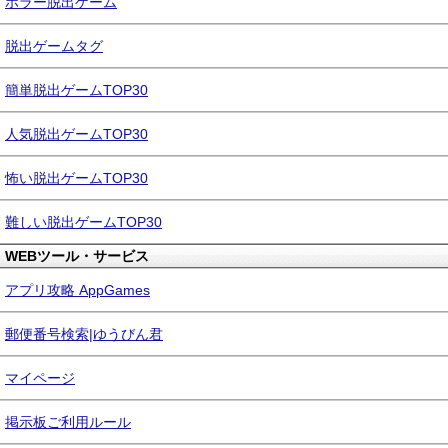
ホラー脱出ゲーム
脱出ゲームタグ
簡単脱出ゲームTOP30
人気脱出ゲームTOP30
怖い脱出ゲームTOP30
難しい脱出ゲームTOP30
WEBツール・サービス
アプリ攻略 AppGames
郵便番号検索|ゆうびん君
マイページ
掲示板ご利用ルール