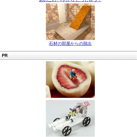
石材の部屋からの脱出
PR