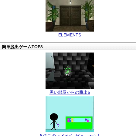
ELEMENTS
簡単脱出ゲームTOP3
黒い部屋からの脱出5
あのこの へやから だっしゅつ！