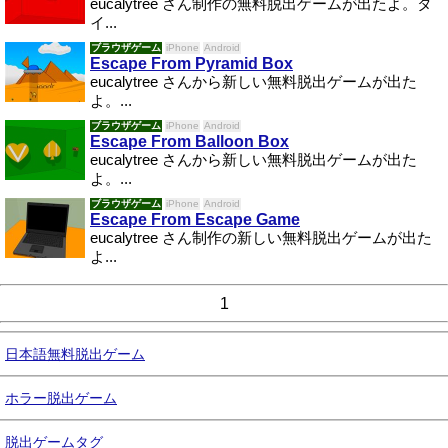
eucalytree さん制作の無料脱出ゲームが出たよ。タ
イ...
ブラウザゲーム
iPhone
Android
Escape From Pyramid Box
eucalytree さんから新しい無料脱出ゲームが出た
よ。...
ブラウザゲーム
iPhone
Android
Escape From Balloon Box
eucalytree さんから新しい無料脱出ゲームが出た
よ。...
ブラウザゲーム
iPhone
Android
Escape From Escape Game
eucalytree さん制作の新しい無料脱出ゲームが出た
よ...
1
日本語無料脱出ゲーム
ホラー脱出ゲーム
脱出ゲームタグ