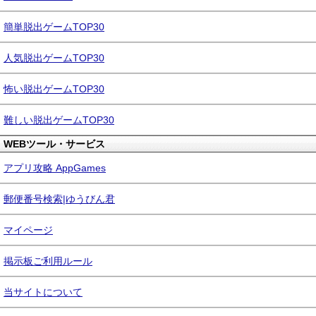
簡単脱出ゲームTOP30
人気脱出ゲームTOP30
怖い脱出ゲームTOP30
難しい脱出ゲームTOP30
WEBツール・サービス
アプリ攻略 AppGames
郵便番号検索|ゆうびん君
マイページ
掲示板ご利用ルール
当サイトについて