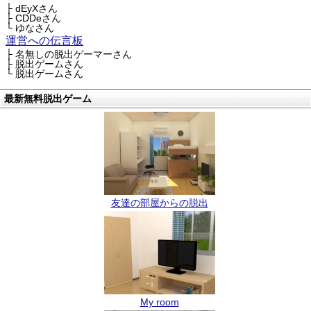
├ dEyXさん
├ CDDeさん
└ ゆなさん
運営への伝言板
├ 名無しの脱出ゲーマーさん
├ 脱出ゲームさん
└ 脱出ゲームさん
最新無料脱出ゲーム
友達の部屋からの脱出
My room