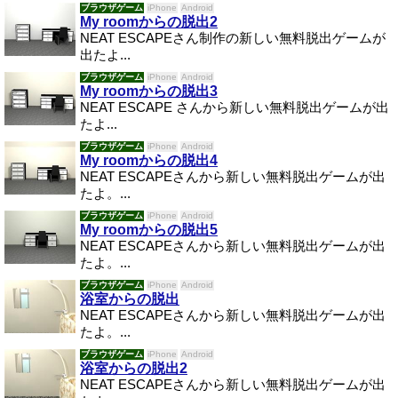
ブラウザゲーム
iPhone
Android
My roomからの脱出2
NEAT ESCAPEさん制作の新しい無料脱出ゲームが
出たよ...
ブラウザゲーム
iPhone
Android
My roomからの脱出3
NEAT ESCAPE さんから新しい無料脱出ゲームが出
たよ...
ブラウザゲーム
iPhone
Android
My roomからの脱出4
NEAT ESCAPEさんから新しい無料脱出ゲームが出
たよ。...
ブラウザゲーム
iPhone
Android
My roomからの脱出5
NEAT ESCAPEさんから新しい無料脱出ゲームが出
たよ。...
ブラウザゲーム
iPhone
Android
浴室からの脱出
NEAT ESCAPEさんから新しい無料脱出ゲームが出
たよ。...
ブラウザゲーム
iPhone
Android
浴室からの脱出2
NEAT ESCAPEさんから新しい無料脱出ゲームが出