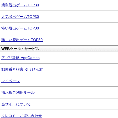
簡単脱出ゲームTOP30
人気脱出ゲームTOP30
怖い脱出ゲームTOP30
難しい脱出ゲームTOP30
WEBツール・サービス
アプリ攻略 AppGames
郵便番号検索|ゆうびん君
マイページ
掲示板ご利用ルール
当サイトについて
タレコミ・お問い合わせ