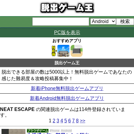
PC版を表示
おすすめアプリ
脱出ゲーム王
脱出できる部屋の数は5000以上！無料脱出ゲームであなたの
感じた難易度＆攻略投稿募集中！
新着iPhone無料脱出ゲームアプリ
新着Android無料脱出ゲームアプリ
NEAT ESCAPE
の関連脱出ゲームは114件登録されていま
す。
1
2
3
4
5
6
7
8
>>
ブラウザゲーム
iPhone
Android