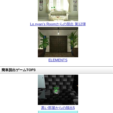
Lo.nyan's Roomからの脱出 第12弾
ELEMENTS
簡単脱出ゲームTOP3
黒い部屋からの脱出5