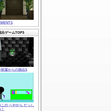
EMENTS
出ゲームTOP3
い部屋からの脱出5
のこの へやから だっし
つ！