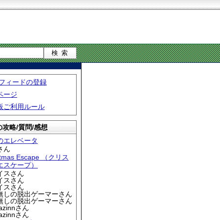
S フィードの登録
ページ
板ご利用ルール
攻略/質問/感想
のエレベータ
さん
stmas Escape （クリス
エスケープ）
アイスさん
アイスさん
アイスさん
名無しの脱出ゲーマーさん
名無しの脱出ゲーマーさん
iazinnさん
iazinnさん