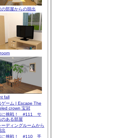
達の部屋からの脱出
room
t fall
ゲーム | Escape The
eled crown 宝冠
出に挑戦！ #111 サ
缶のある部屋
レーディングルームから
脱出
出に挑戦！ #110 手