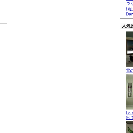
づ
脱出
Dan
人気脱
雪
Lo
出 