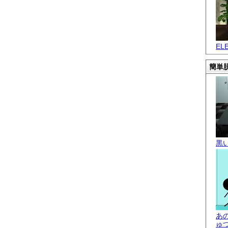
EL
簡単脱
黒
あ
ゅ