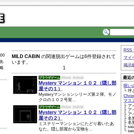
RS
00
MILD CABIN
の関連脱出ゲームは6件登録されて
マイ
あ
います。
掲示
略
1
最近の
ブラウザゲーム
iPhone
Android
Mystery マンション １０２（隠し部
呪い
屋その１）
└ 坪
Mysteryマンションシリーズ第２弾。モノ
Chri
クロの１０２号室...
マス
├ 
ブラウザゲーム
iPhone
Android
├ 
Mystery マンション １０２（隠し部
├ 
屋その２）
├ 
├ 
ミステリーマンションにたどり着いたあ
├ sa
なた。隠し部屋から宝物を...
└ sa