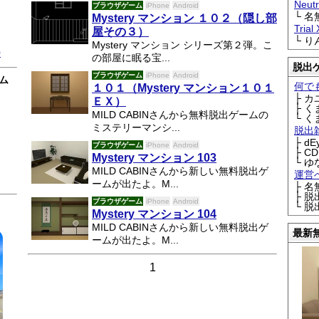
Neu
ブラウザゲーム
iPhone
Android
└ 
Mystery マンション １０２（隠し部
Trial
屋その３）
└ 
Mystery マンション シリーズ第２弾。こ
0
の部屋に眠る宝...
脱出
ブラウザゲーム
iPhone
Android
ム
何で
１０１（Mystery マンション１０１
├ 
ＥＸ）
├ 
MILD CABINさんから無料脱出ゲームの
└ 
ミステリーマンシ...
脱出
├ d
ブラウザゲーム
iPhone
Android
├ C
Mystery マンション 103
└ ゆ
MILD CABINさんから新しい無料脱出ゲ
運営
ームが出たよ。M...
├ 
├ 
ブラウザゲーム
iPhone
Android
└ 
Mystery マンション 104
MILD CABINさんから新しい無料脱出ゲ
最新
ームが出たよ。M...
1