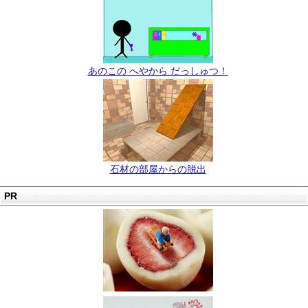
あのこの へやから だっしゅつ！
石材の部屋からの脱出
PR