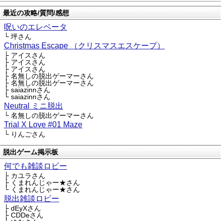
最近の攻略/質問/感想
呪いのエレベータ
└ 坪さん
Christmas Escape （クリスマスエスケープ）
├ アイスさん
├ アイスさん
├ アイスさん
├ 名無しの脱出ゲーマーさん
├ 名無しの脱出ゲーマーさん
├ saiazinnさん
└ saiazinnさん
Neutral ミニ脱出
└ 名無しの脱出ゲーマーさん
Trial X Love #01 Maze
└ りんごさん
脱出ゲーム掲示板
何でも雑談ロビー
├ カユラさん
├ くまれんじゃー★さん
└ くまれんじゃー★さん
脱出雑談ロビー
├ dEyXさん
├ CDDeさん