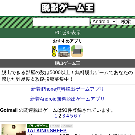
PC版を表示
おすすめアプリ
脱出ゲーム王
脱出できる部屋の数は5000以上！無料脱出ゲームであなたの
感じた難易度＆攻略投稿募集中！
新着iPhone無料脱出ゲームアプリ
新着Android無料脱出ゲームアプリ
Gotmail
の関連脱出ゲームは91件登録されています。
1
2
3
4
5
6
7
ブラウザゲーム
iPhone
Android
TALKING SHEEP