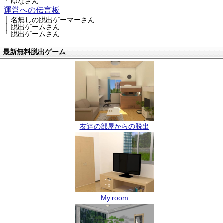
└ ゆなさん
運営への伝言板
├ 名無しの脱出ゲーマーさん
├ 脱出ゲームさん
└ 脱出ゲームさん
最新無料脱出ゲーム
友達の部屋からの脱出
My room