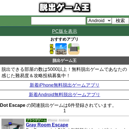
PC版を表示
おすすめアプリ
脱出ゲーム王
脱出できる部屋の数は5000以上！無料脱出ゲームであなたの
感じた難易度＆攻略投稿募集中！
新着iPhone無料脱出ゲームアプリ
新着Android無料脱出ゲームアプリ
Dot Escape
の関連脱出ゲームは6件登録されています。
1
ブラウザゲーム
iPhone
Android
Gray Room Escape