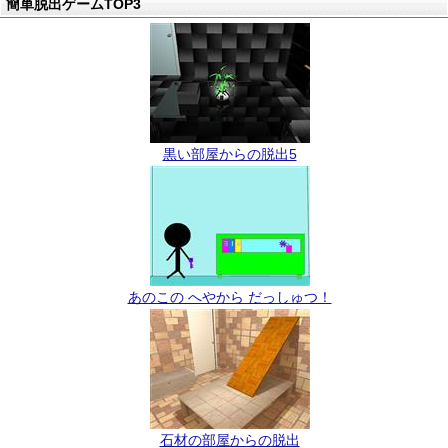
簡単脱出ゲームTOP3
黒い部屋からの脱出5
あのこの へやから だっしゅつ！
石材の部屋からの脱出