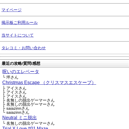
マイページ
掲示板ご利用ルール
当サイトについて
タレコミ・お問い合わせ
最近の攻略/質問/感想
呪いのエレベータ
└ 坪さん
Christmas Escape （クリスマスエスケープ）
├ アイスさん
├ アイスさん
├ アイスさん
├ 名無しの脱出ゲーマーさん
├ 名無しの脱出ゲーマーさん
├ saiazinnさん
└ saiazinnさん
Neutral ミニ脱出
└ 名無しの脱出ゲーマーさん
Trial X Love #01 Maze