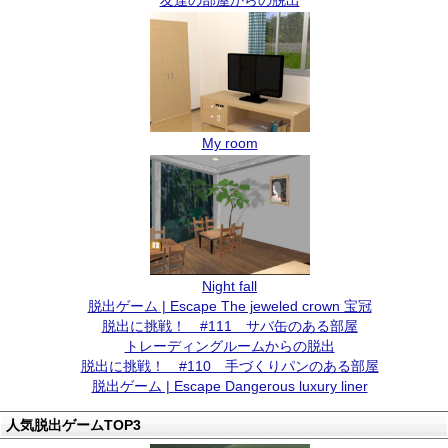
友達の部屋からの脱出
My room
Night fall
脱出ゲーム | Escape The jeweled crown 宝冠
脱出に挑戦！ #111 サバ缶のある部屋
トレーディングルームからの脱出
脱出に挑戦！ #110 手づくりパンのある部屋
脱出ゲーム | Escape Dangerous luxury liner
人気脱出ゲームTOP3