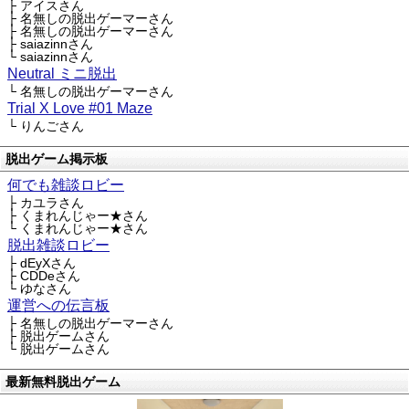
├ アイスさん
├ 名無しの脱出ゲーマーさん
├ 名無しの脱出ゲーマーさん
├ saiazinnさん
└ saiazinnさん
Neutral ミニ脱出
└ 名無しの脱出ゲーマーさん
Trial X Love #01 Maze
└ りんごさん
脱出ゲーム掲示板
何でも雑談ロビー
├ カユラさん
├ くまれんじゃー★さん
└ くまれんじゃー★さん
脱出雑談ロビー
├ dEyXさん
├ CDDeさん
└ ゆなさん
運営への伝言板
├ 名無しの脱出ゲーマーさん
├ 脱出ゲームさん
└ 脱出ゲームさん
最新無料脱出ゲーム