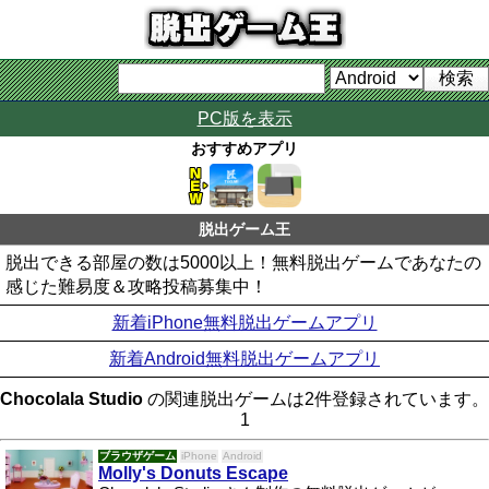
PC版を表示
おすすめアプリ
脱出ゲーム王
脱出できる部屋の数は5000以上！無料脱出ゲームであなたの
感じた難易度＆攻略投稿募集中！
新着iPhone無料脱出ゲームアプリ
新着Android無料脱出ゲームアプリ
Chocolala Studio
の関連脱出ゲームは2件登録されています。
1
ブラウザゲーム
iPhone
Android
Molly's Donuts Escape