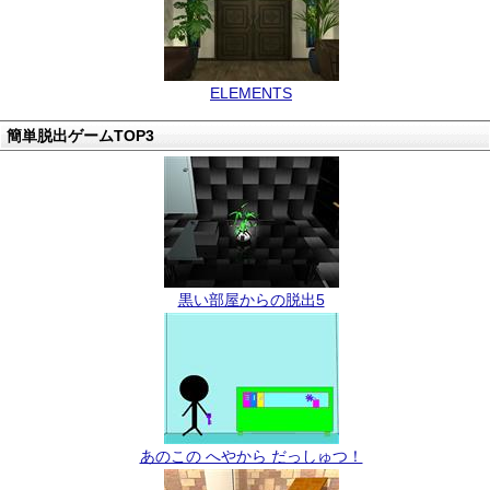
ELEMENTS
簡単脱出ゲームTOP3
黒い部屋からの脱出5
あのこの へやから だっしゅつ！