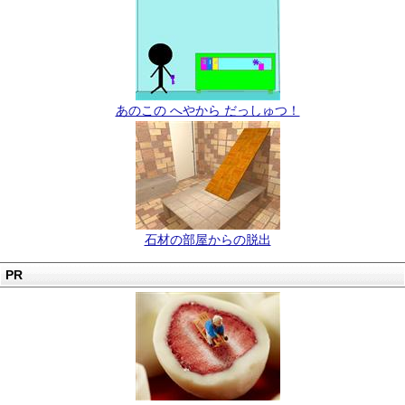
あのこの へやから だっしゅつ！
石材の部屋からの脱出
PR