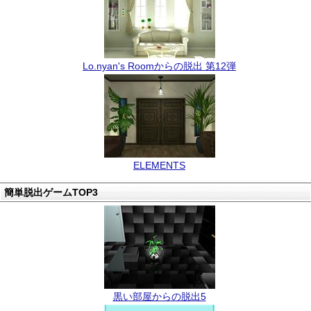
Lo.nyan's Roomからの脱出 第12弾
ELEMENTS
簡単脱出ゲームTOP3
黒い部屋からの脱出5