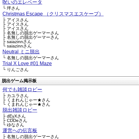
呪いのエレベータ
└ 坪さん
Christmas Escape （クリスマスエスケープ）
├ アイスさん
├ アイスさん
├ アイスさん
├ 名無しの脱出ゲーマーさん
├ 名無しの脱出ゲーマーさん
├ saiazinnさん
└ saiazinnさん
Neutral ミニ脱出
└ 名無しの脱出ゲーマーさん
Trial X Love #01 Maze
└ りんごさん
脱出ゲーム掲示板
何でも雑談ロビー
├ カユラさん
├ くまれんじゃー★さん
└ くまれんじゃー★さん
脱出雑談ロビー
├ dEyXさん
├ CDDeさん
└ ゆなさん
運営への伝言板
├ 名無しの脱出ゲーマーさん