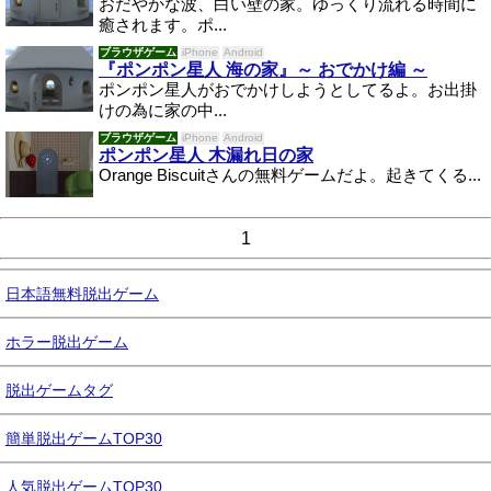
おだやかな波、白い壁の家。ゆっくり流れる時間に
癒されます。ポ...
ブラウザゲーム
iPhone
Android
『ポンポン星人 海の家』～ おでかけ編 ～
ポンポン星人がおでかけしようとしてるよ。お出掛
けの為に家の中...
ブラウザゲーム
iPhone
Android
ポンポン星人 木漏れ日の家
Orange Biscuitさんの無料ゲームだよ。起きてくる...
1
日本語無料脱出ゲーム
ホラー脱出ゲーム
脱出ゲームタグ
簡単脱出ゲームTOP30
人気脱出ゲームTOP30