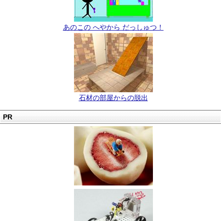
あのこの へやから だっしゅつ！
石材の部屋からの脱出
PR