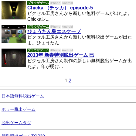
ブラウザゲーム
iPhone
Android
Chicka （チッカ） episode-5
ピクセル工房さんから新しい無料ゲームが出たよ。
Chickaシ...
ブラウザゲーム
iPhone
Android
ひょうたん島エスケープ
ピクセル工房さんから新しい無料脱出ゲームが出た
よ。ひょうたん...
ブラウザゲーム
iPhone
Android
2013年 新春特別脱出ゲーム 巳
ピクセル工房さん制作の新しい無料脱出ゲームが出
たよ。年が明け...
1
2
日本語無料脱出ゲーム
ホラー脱出ゲーム
脱出ゲームタグ