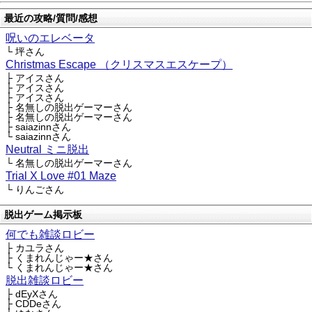
最近の攻略/質問/感想
呪いのエレベータ
└ 坪さん
Christmas Escape （クリスマスエスケープ）
├ アイスさん
├ アイスさん
├ アイスさん
├ 名無しの脱出ゲーマーさん
├ 名無しの脱出ゲーマーさん
├ saiazinnさん
└ saiazinnさん
Neutral ミニ脱出
└ 名無しの脱出ゲーマーさん
Trial X Love #01 Maze
└ りんごさん
脱出ゲーム掲示板
何でも雑談ロビー
├ カユラさん
├ くまれんじゃー★さん
└ くまれんじゃー★さん
脱出雑談ロビー
├ dEyXさん
├ CDDeさん