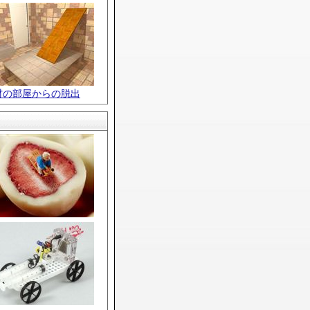
材の部屋からの脱出