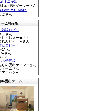
tral ミニ脱出
名無しの脱出ゲーマーさん
 X Love #01 Maze
りんごさん
ゲーム掲示板
も雑談ロビー
カユラさん
くまれんじゃー★さん
くまれんじゃー★さん
雑談ロビー
EyXさん
DDeさん
なさん
への伝言板
名無しの脱出ゲーマーさん
脱出ゲームさん
脱出ゲームさん
無料脱出ゲーム