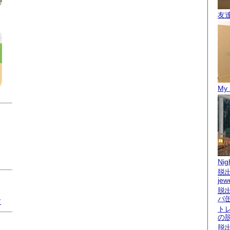
友
My 
Nigh
脱出
jew
脱
バ
君
ト
の
脱