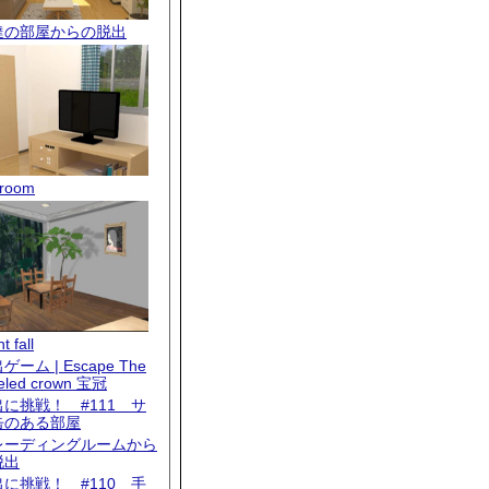
達の部屋からの脱出
room
t fall
ゲーム | Escape The
eled crown 宝冠
出に挑戦！ #111 サ
缶のある部屋
レーディングルームから
脱出
出に挑戦！ #110 手