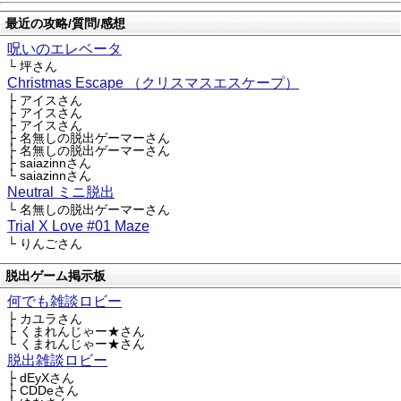
最近の攻略/質問/感想
呪いのエレベータ
└ 坪さん
Christmas Escape （クリスマスエスケープ）
├ アイスさん
├ アイスさん
├ アイスさん
├ 名無しの脱出ゲーマーさん
├ 名無しの脱出ゲーマーさん
├ saiazinnさん
└ saiazinnさん
Neutral ミニ脱出
└ 名無しの脱出ゲーマーさん
Trial X Love #01 Maze
└ りんごさん
脱出ゲーム掲示板
何でも雑談ロビー
├ カユラさん
├ くまれんじゃー★さん
└ くまれんじゃー★さん
脱出雑談ロビー
├ dEyXさん
├ CDDeさん