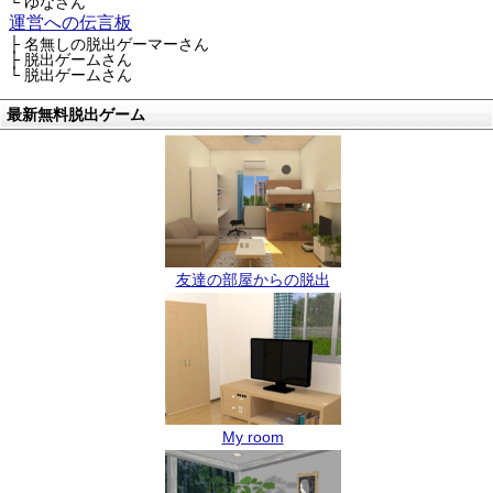
└ ゆなさん
運営への伝言板
├ 名無しの脱出ゲーマーさん
├ 脱出ゲームさん
└ 脱出ゲームさん
最新無料脱出ゲーム
友達の部屋からの脱出
My room