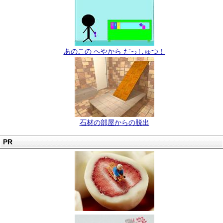
あのこの へやから だっしゅつ！
石材の部屋からの脱出
PR