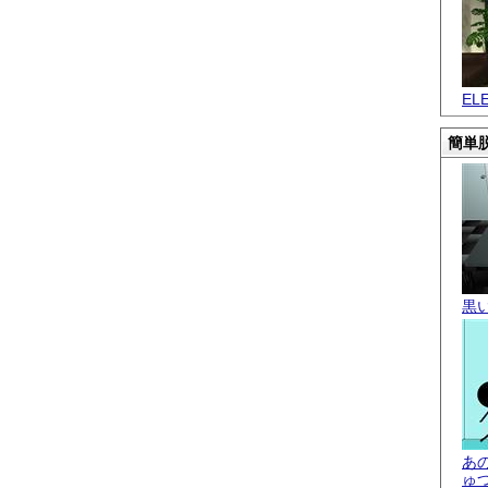
EL
簡単脱
黒
あ
ゅ