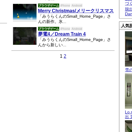
づ
ブラウザゲーム
iPhone
Android
脱出
Merry Christmas/メリークリスマス
Dan
「みうらくんのSmall_Home_Page」さ
んの新作。氷...
人気脱
ブラウザゲーム
iPhone
Android
夢電4／Dream Train 4
「みうらくんのSmall_Home_Page」さ
んから新しい...
1
2
雪
Lo
出 