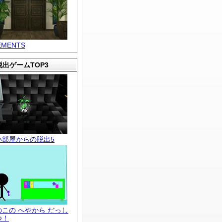
EMENTS
出ゲームTOP3
い部屋からの脱出5
のこの へやから だっし
つ！