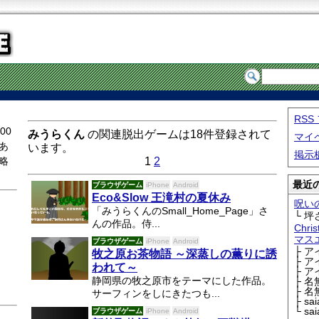
RS
00
みうらくん
の関連脱出ゲームは18件登録されて
マイ
あ
います。
掲示
略
1
2
最近の
ブラウザゲーム
iPhone
Android
Eco&Slow 王滝村の夏休み
呪い
「みうらくんのSmall_Home_Page」さ
└ 坪
んの作品。侍...
Chri
マス
ブラウザゲーム
iPhone
Android
├ 
牧之原お茶物語 ～深蒸しの薫りに誘
├ 
われて～
├ 
静岡県の牧之原市をテーマにした作品。
├ 
├ 
サーフィンをしにきたつも...
├ sa
└ sa
ブラウザゲーム
iPhone
Android