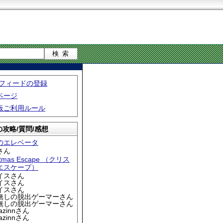
S フィードの登録
ページ
板ご利用ルール
攻略/質問/感想
のエレベータ
さん
stmas Escape （クリス
エスケープ）
アイスさん
アイスさん
アイスさん
名無しの脱出ゲーマーさん
名無しの脱出ゲーマーさん
iazinnさん
iazinnさん