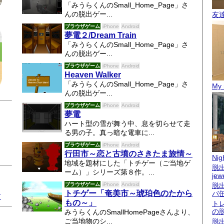
「みうらくんのSmall_Home_Page」さ
んの脱出ゲー...
友
ブラウザゲーム
iPhone
Android
夢電２/Dream Train
「みうらくんのSmall_Home_Page」さ
んの脱出ゲー...
ブラウザゲーム
iPhone
Android
Heaven Walker
「みうらくんのSmall_Home_Page」さ
My 
んの脱出ゲー...
ブラウザゲーム
iPhone
Android
夢電
ハート型の雪が舞う中、息を切らせて走
る男の子。真っ暗な電車に...
ブラウザゲーム
iPhone
Android
行田市～恋と古墳のさきたま旅情～
Nigh
地域を題材にした「トチゲー（ご当地ゲ
脱出
ーム）」シリーズ第８作。...
jew
ブラウザゲーム
iPhone
Android
脱
トチゲー「奄美市～琥珀色のたから
バ
君
もの～」
ト
の
みうらくんのSmallHomePageさんより、
ご当地物のシ...
脱