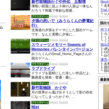
新竹取物語かぐや外伝 五獣塔
Neu
└ 
薄暗い部屋に並ぶ３体の人形は一体なん
Trial
だろう？和風で奇妙な部屋...
└ 
ブラウザゲーム
iPhone
Android
0
夕張の思いで（みうらくんの夢電紀
脱出
行）
ム
何で
北海道の夕張をテーマにした脱出ゲーム
├ 
です。なんと実際に夕張に...
├ 
└ 
ブラウザゲーム
iPhone
Android
スウィーツメモリー Sweets of
脱出
├ d
Memories バレンタインバージョン
├ C
みうらくんのSmall_Home_Pageさんの
└ ゆ
脱出ゲーム。...
運営
├ 
ブラウザゲーム
iPhone
Android
├ 
ラブドライブ
└ 
ドライブを題材にした珍しい作品だよ。
難易度も簡単・普通・難し...
最新
ブラウザゲーム
iPhone
Android
新竹取物語 かぐや
月の世界から逃げ出そうとして影の存在
になってしまったかぐや。...
ブラウザゲーム
iPhone
Android
Mist