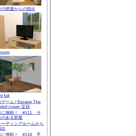
達の部屋からの脱出
room
t fall
ゲーム | Escape The
eled crown 宝冠
出に挑戦！ #111 サ
缶のある部屋
レーディングルームから
脱出
出に挑戦！ #110 手