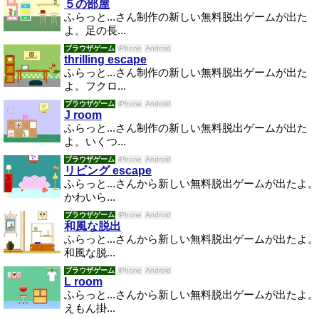
５の部屋
ふらっと...さん制作の新しい無料脱出ゲームが出た
よ。足の長...
ブラウザゲーム
iPhone
Android
thrilling escape
ふらっと...さん制作の新しい無料脱出ゲームが出た
よ。フクロ...
ブラウザゲーム
iPhone
Android
J room
ふらっと...さん制作の新しい無料脱出ゲームが出た
よ。いくつ...
ブラウザゲーム
iPhone
Android
リビング escape
ふらっと...さんから新しい無料脱出ゲームが出たよ。
かわいら...
ブラウザゲーム
iPhone
Android
和風な脱出
ふらっと...さんから新しい無料脱出ゲームが出たよ。
和風な脱...
ブラウザゲーム
iPhone
Android
L room
ふらっと...さんから新しい無料脱出ゲームが出たよ。
えもん掛...