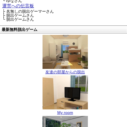
└ ゆなさん
運営への伝言板
├ 名無しの脱出ゲーマーさん
├ 脱出ゲームさん
└ 脱出ゲームさん
最新無料脱出ゲーム
友達の部屋からの脱出
My room