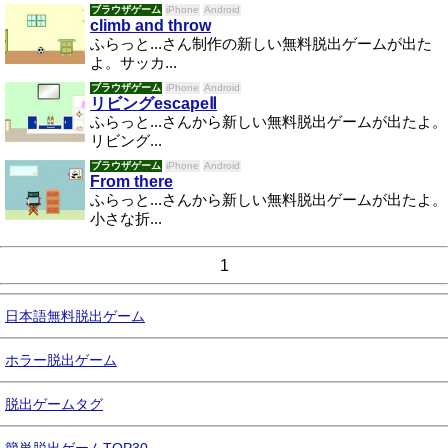
ブラウザゲーム
iPhone
Android
climb and throw
ふらっと...さん制作の新しい無料脱出ゲームが出た
よ。サッカ...
ブラウザゲーム
iPhone
Android
リビングescapeⅡ
ふらっと...さんから新しい無料脱出ゲームが出たよ。
リビング...
ブラウザゲーム
iPhone
Android
From there
ふらっと...さんから新しい無料脱出ゲームが出たよ。
小さな折...
1
日本語無料脱出ゲーム
ホラー脱出ゲーム
脱出ゲームタグ