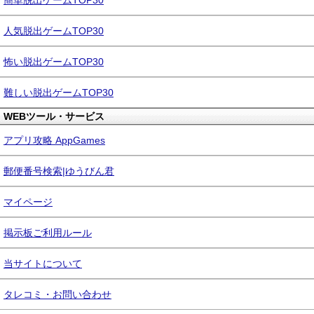
簡単脱出ゲームTOP30
人気脱出ゲームTOP30
怖い脱出ゲームTOP30
難しい脱出ゲームTOP30
WEBツール・サービス
アプリ攻略 AppGames
郵便番号検索|ゆうびん君
マイページ
掲示板ご利用ルール
当サイトについて
タレコミ・お問い合わせ