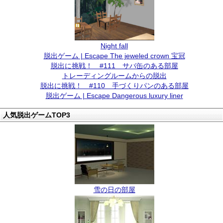
Night fall
脱出ゲーム | Escape The jeweled crown 宝冠
脱出に挑戦！ #111 サバ缶のある部屋
トレーディングルームからの脱出
脱出に挑戦！ #110 手づくりパンのある部屋
脱出ゲーム | Escape Dangerous luxury liner
人気脱出ゲームTOP3
雪の日の部屋