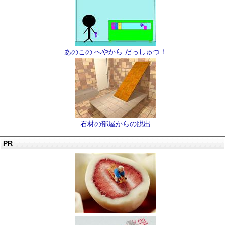
あのこの へやから だっしゅつ！
石材の部屋からの脱出
PR