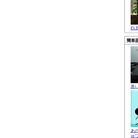
EL
簡単脱
黒
あ
ゅ