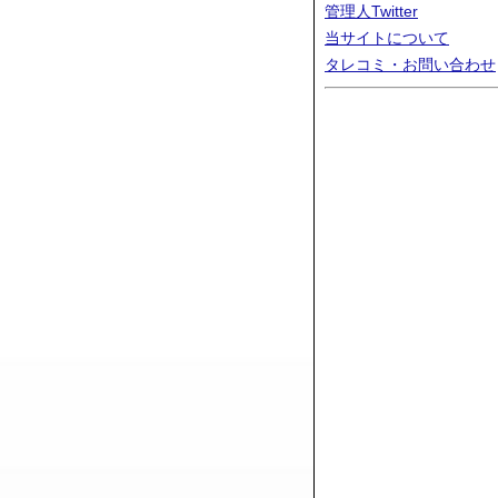
管理人Twitter
当サイトについて
タレコミ・お問い合わせ