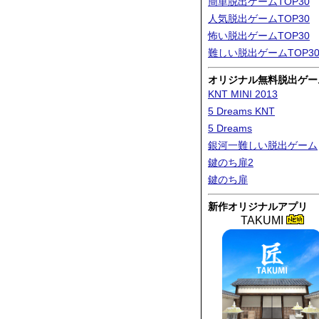
簡単脱出ゲームTOP30
人気脱出ゲームTOP30
怖い脱出ゲームTOP30
難しい脱出ゲームTOP3
オリジナル無料脱出ゲー
KNT MINI 2013
5 Dreams KNT
5 Dreams
銀河一難しい脱出ゲーム
鍵のち扉2
鍵のち扉
新作オリジナルアプリ
TAKUMI