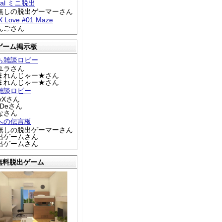
tral ミニ脱出
名無しの脱出ゲーマーさん
 X Love #01 Maze
りんごさん
ゲーム掲示板
も雑談ロビー
カユラさん
くまれんじゃー★さん
くまれんじゃー★さん
雑談ロビー
EyXさん
DDeさん
なさん
への伝言板
名無しの脱出ゲーマーさん
脱出ゲームさん
脱出ゲームさん
無料脱出ゲーム