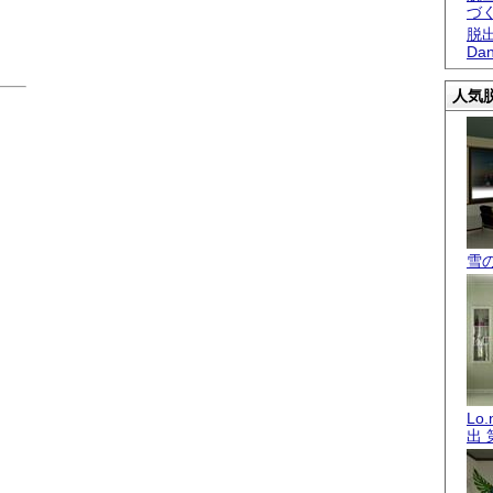
づ
脱出
Dan
人気脱
雪
Lo
出 