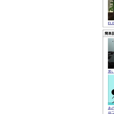
EL
簡単脱
黒
あ
ゅ