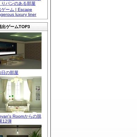
くりパンのある部屋
ゲーム | Escape
gerous luxury liner
出ゲームTOP3
の日の部屋
.nyan's Roomからの脱
第12弾