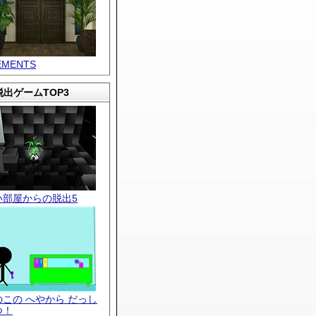
EMENTS
出ゲームTOP3
い部屋からの脱出5
のこの へやから だっし
つ！