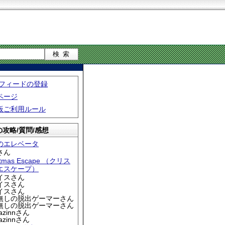
S フィードの登録
ページ
板ご利用ルール
攻略/質問/感想
のエレベータ
さん
stmas Escape （クリス
エスケープ）
アイスさん
アイスさん
アイスさん
名無しの脱出ゲーマーさん
名無しの脱出ゲーマーさん
iazinnさん
iazinnさん