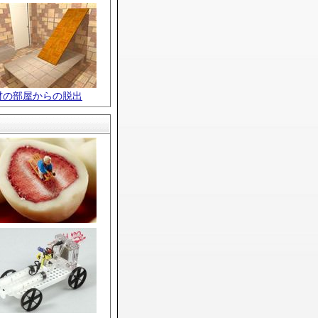
材の部屋からの脱出