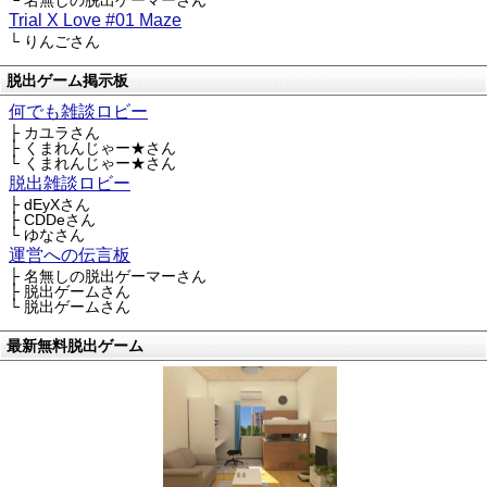
└ 名無しの脱出ゲーマーさん
Trial X Love #01 Maze
└ りんごさん
脱出ゲーム掲示板
何でも雑談ロビー
├ カユラさん
├ くまれんじゃー★さん
└ くまれんじゃー★さん
脱出雑談ロビー
├ dEyXさん
├ CDDeさん
└ ゆなさん
運営への伝言板
├ 名無しの脱出ゲーマーさん
├ 脱出ゲームさん
└ 脱出ゲームさん
最新無料脱出ゲーム