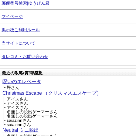
郵便番号検索|ゆうびん君
マイページ
掲示板ご利用ルール
当サイトについて
タレコミ・お問い合わせ
最近の攻略/質問/感想
呪いのエレベータ
└ 坪さん
Christmas Escape （クリスマスエスケープ）
├ アイスさん
├ アイスさん
├ アイスさん
├ 名無しの脱出ゲーマーさん
├ 名無しの脱出ゲーマーさん
├ saiazinnさん
└ saiazinnさん
Neutral ミニ脱出