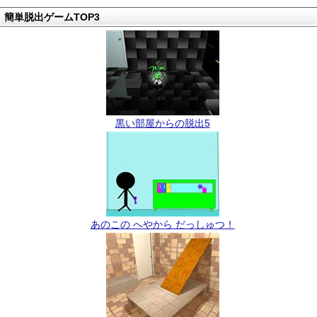
簡単脱出ゲームTOP3
黒い部屋からの脱出5
あのこの へやから だっしゅつ！