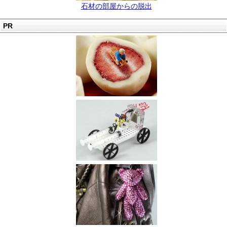
石材の部屋からの脱出
PR