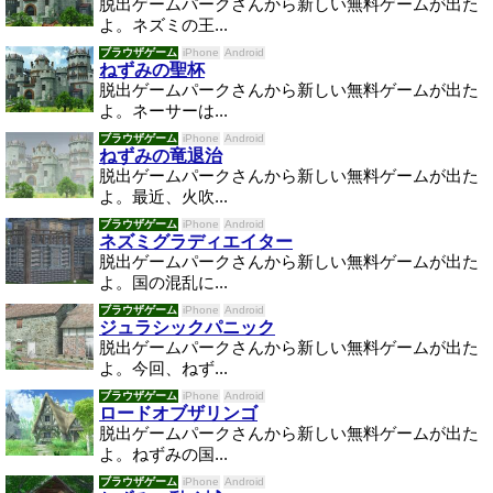
脱出ゲームパークさんから新しい無料ゲームが出た
よ。ネズミの王...
ブラウザゲーム
iPhone
Android
ねずみの聖杯
脱出ゲームパークさんから新しい無料ゲームが出た
よ。ネーサーは...
ブラウザゲーム
iPhone
Android
ねずみの竜退治
脱出ゲームパークさんから新しい無料ゲームが出た
よ。最近、火吹...
ブラウザゲーム
iPhone
Android
ネズミグラディエイター
脱出ゲームパークさんから新しい無料ゲームが出た
よ。国の混乱に...
ブラウザゲーム
iPhone
Android
ジュラシックパニック
脱出ゲームパークさんから新しい無料ゲームが出た
よ。今回、ねず...
ブラウザゲーム
iPhone
Android
ロードオブザリンゴ
脱出ゲームパークさんから新しい無料ゲームが出た
よ。ねずみの国...
ブラウザゲーム
iPhone
Android