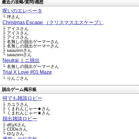
最近の攻略/質問/感想
呪いのエレベータ
└ 坪さん
Christmas Escape （クリスマスエスケープ）
├ アイスさん
├ アイスさん
├ アイスさん
├ 名無しの脱出ゲーマーさん
├ 名無しの脱出ゲーマーさん
├ saiazinnさん
└ saiazinnさん
Neutral ミニ脱出
└ 名無しの脱出ゲーマーさん
Trial X Love #01 Maze
└ りんごさん
脱出ゲーム掲示板
何でも雑談ロビー
├ カユラさん
├ くまれんじゃー★さん
└ くまれんじゃー★さん
脱出雑談ロビー
├ dEyXさん
├ CDDeさん
└ ゆなさん