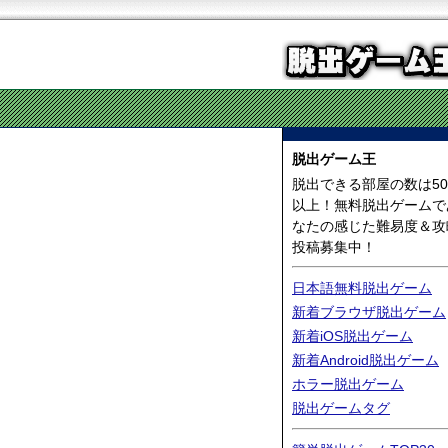
脱出ゲーム王
脱出できる部屋の数は50
以上！無料脱出ゲームで
なたの感じた難易度＆攻
投稿募集中！
日本語無料脱出ゲーム
新着ブラウザ脱出ゲーム
新着iOS脱出ゲーム
新着Android脱出ゲーム
ホラー脱出ゲーム
脱出ゲームタグ