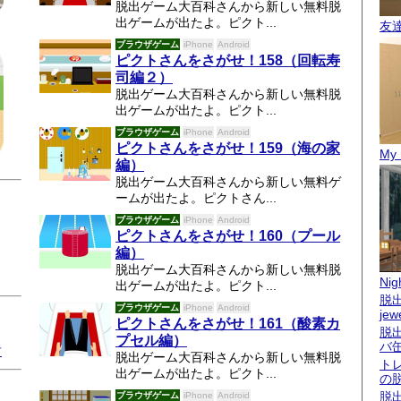
脱出ゲーム大百科さんから新しい無料脱
出ゲームが出たよ。ピクト...
友
ブラウザゲーム
iPhone
Android
ピクトさんをさがせ！158（回転寿
司編２）
脱出ゲーム大百科さんから新しい無料脱
出ゲームが出たよ。ピクト...
ブラウザゲーム
iPhone
Android
ピクトさんをさがせ！159（海の家
My 
編）
脱出ゲーム大百科さんから新しい無料ゲ
ームが出たよ。ピクトさん...
ブラウザゲーム
iPhone
Android
ピクトさんをさがせ！160（プール
編）
脱出ゲーム大百科さんから新しい無料脱
Nigh
出ゲームが出たよ。ピクト...
脱出
ブラウザゲーム
iPhone
Android
jew
ピクトさんをさがせ！161（酸素カ
脱
プセル編）
バ
君
脱出ゲーム大百科さんから新しい無料脱
ト
出ゲームが出たよ。ピクト...
の
脱
ブラウザゲーム
iPhone
Android