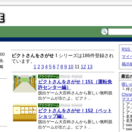
RS
00
ピクトさんをさがせ！
シリーズは186件登録され
マイ
あ
ています。
掲示
略
1
2
3
4
5
6
7
8
9
10
11
12
13
最近の
ブラウザゲーム
iPhone
Android
ピクトさんをさがせ！151（運転免
呪い
許センター編）
└ 坪
脱出ゲーム大百科さんから新しい無料脱
Chri
出ゲームが出たよ。ピクト...
マス
├ 
ブラウザゲーム
iPhone
Android
├ 
ピクトさんをさがせ！152（ペット
├ 
ショップ編）
├ 
├ 
脱出ゲーム大百科さんから新しい無料脱
├ sa
出ゲームが出たよ。ピクト...
└ sa