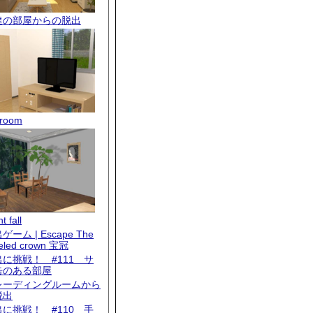
達の部屋からの脱出
room
t fall
ゲーム | Escape The
eled crown 宝冠
出に挑戦！ #111 サ
缶のある部屋
レーディングルームから
脱出
出に挑戦！ #110 手