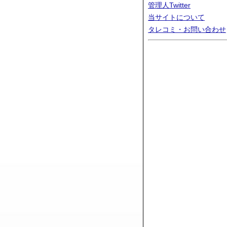
管理人Twitter
当サイトについて
タレコミ・お問い合わせ