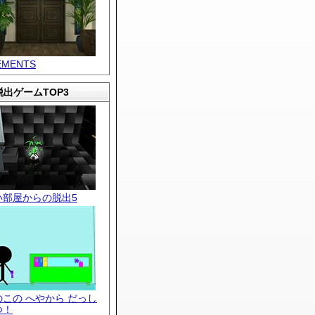
EMENTS
出ゲームTOP3
い部屋からの脱出5
のこの へやから だっし
つ！