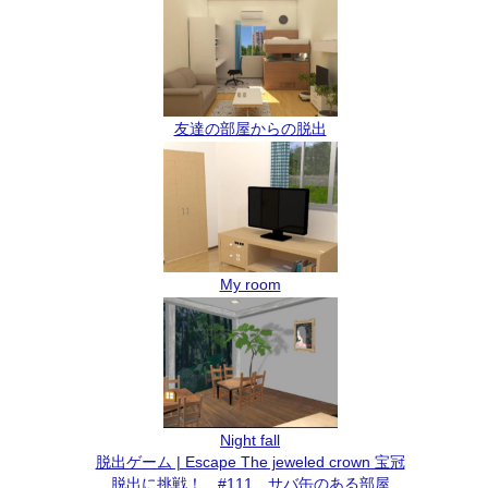
友達の部屋からの脱出
My room
Night fall
脱出ゲーム | Escape The jeweled crown 宝冠
脱出に挑戦！ #111 サバ缶のある部屋