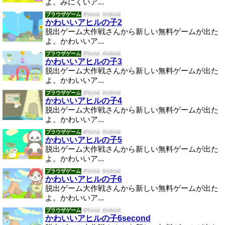
よ。みにくいア...
ブラウザゲーム
iPhone
Android
かわいいアヒルの子2
脱出ゲーム大作戦さんから新しい無料ゲームが出た
よ。かわいいア...
ブラウザゲーム
iPhone
Android
かわいいアヒルの子3
脱出ゲーム大作戦さんから新しい無料ゲームが出た
よ。かわいいア...
ブラウザゲーム
iPhone
Android
かわいいアヒルの子4
脱出ゲーム大作戦さんから新しい無料ゲームが出た
よ。かわいいア...
ブラウザゲーム
iPhone
Android
かわいいアヒルの子5
脱出ゲーム大作戦さんから新しい無料ゲームが出た
よ。かわいいア...
ブラウザゲーム
iPhone
Android
かわいいアヒルの子6
脱出ゲーム大作戦さんから新しい無料ゲームが出た
よ。かわいいア...
ブラウザゲーム
iPhone
Android
かわいいアヒルの子6second