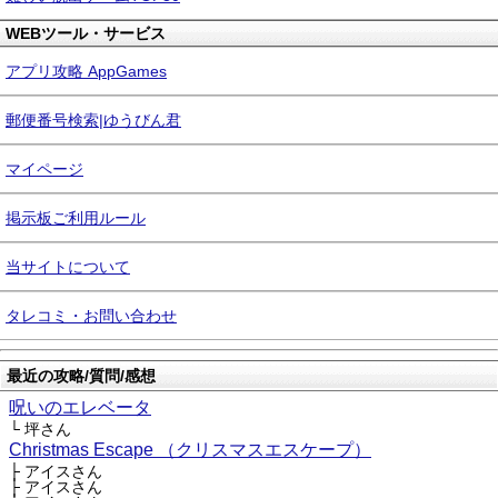
WEBツール・サービス
アプリ攻略 AppGames
郵便番号検索|ゆうびん君
マイページ
掲示板ご利用ルール
当サイトについて
タレコミ・お問い合わせ
最近の攻略/質問/感想
呪いのエレベータ
└ 坪さん
Christmas Escape （クリスマスエスケープ）
├ アイスさん
├ アイスさん