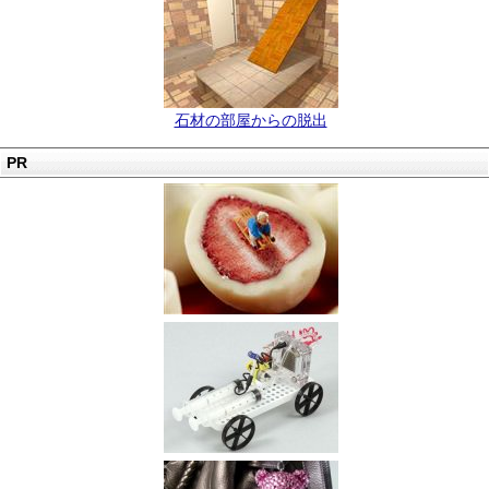
石材の部屋からの脱出
PR