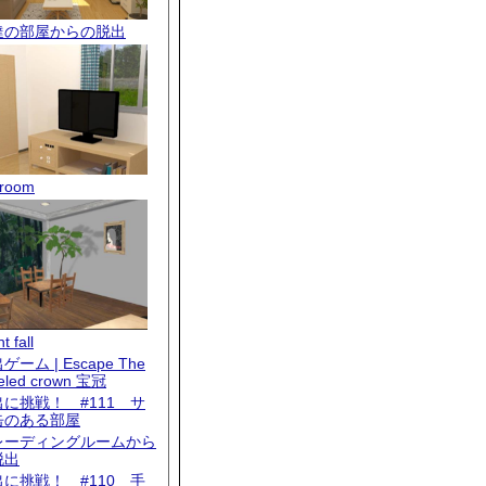
達の部屋からの脱出
room
t fall
ゲーム | Escape The
eled crown 宝冠
出に挑戦！ #111 サ
缶のある部屋
レーディングルームから
脱出
出に挑戦！ #110 手