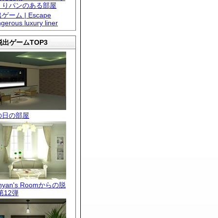
くりパンのある部屋
ゲーム | Escape
gerous luxury liner
出ゲームTOP3
の日の部屋
.nyan's Roomからの脱
第12弾