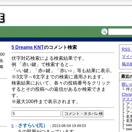
5 Dreams KNT
のコメント検索
RS
00
マイ
伏字対応検索による検索結果です。
あ
掲示
例 「赤い鍵」で検索すると...
略
「○い鍵」「赤○鍵」「赤い○」等も結果に表示。
最近の
※3文字～6文字までの検索に適用されます。
検索結果において、各々の投稿番号をクリック
呪い
するとその投稿への返信があるか検索できま
└ 坪
Chri
す。
マス
※最大100件まで表示されます。
├ 
├ 
├ 
├ 
├ 
├ sa
さすらい(元）
5
：
：2013-06-04 19:49:03
└ sa
５の部屋がつまっています。