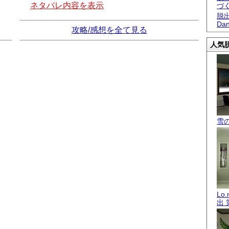
ネタバレ内容を表示
づ
脱出
Dan
攻略/感想を全て見る
人気脱
雪
Lo
出 