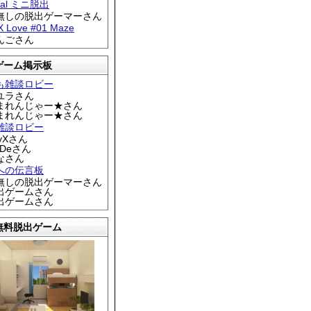
tral ミニ脱出
名無しの脱出ゲーマーさん
 X Love #01 Maze
りんごさん
ゲーム掲示板
も雑談ロビー
カユラさん
くまれんじゃー★さん
くまれんじゃー★さん
雑談ロビー
EyXさん
DDeさん
なさん
への伝言板
名無しの脱出ゲーマーさん
脱出ゲームさん
脱出ゲームさん
無料脱出ゲーム