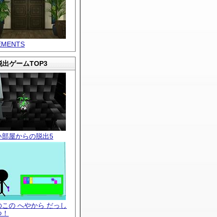
EMENTS
出ゲームTOP3
い部屋からの脱出5
のこの へやから だっし
つ！