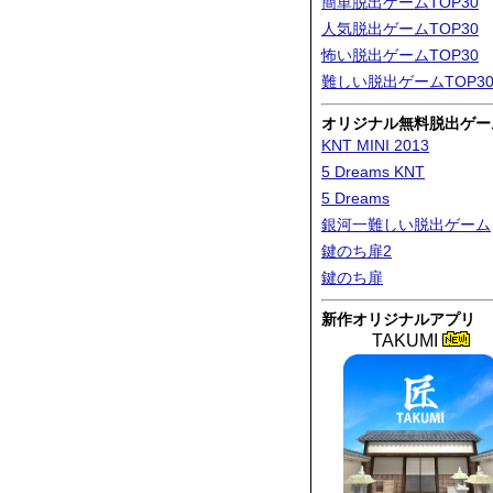
簡単脱出ゲームTOP30
人気脱出ゲームTOP30
怖い脱出ゲームTOP30
難しい脱出ゲームTOP3
オリジナル無料脱出ゲー
KNT MINI 2013
5 Dreams KNT
5 Dreams
銀河一難しい脱出ゲーム
鍵のち扉2
鍵のち扉
新作オリジナルアプリ
TAKUMI