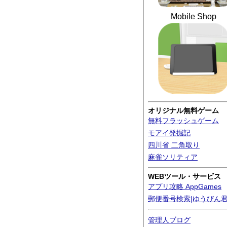
Mobile Shop
オリジナル無料ゲーム
無料フラッシュゲーム
モアイ発掘記
四川省 二角取り
麻雀ソリティア
WEBツール・サービス
アプリ攻略 AppGames
郵便番号検索|ゆうびん
管理人ブログ