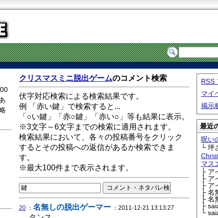
クリスマスミニ脱出ゲーム
のコメント検索
RS
00
マイ
伏字対応検索による検索結果です。
あ
掲示
例 「赤い鍵」で検索すると...
略
「○い鍵」「赤○鍵」「赤い○」等も結果に表示。
最近の
※3文字～6文字までの検索に適用されます。
検索結果において、各々の投稿番号をクリック
呪い
するとその投稿への返信があるか検索できま
└ 坪
Chri
す。
マス
※最大100件まで表示されます。
├ 
├ 
├ 
├ 
├ 
├ sa
名無しの脱出ゲーマー
20
：
：2011-12-21 13:13:27
└ sa
タンス