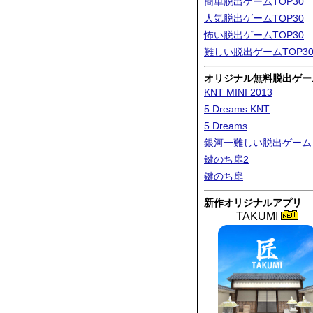
簡単脱出ゲームTOP30
人気脱出ゲームTOP30
怖い脱出ゲームTOP30
難しい脱出ゲームTOP3
オリジナル無料脱出ゲー
KNT MINI 2013
5 Dreams KNT
5 Dreams
銀河一難しい脱出ゲーム
鍵のち扉2
鍵のち扉
新作オリジナルアプリ
TAKUMI