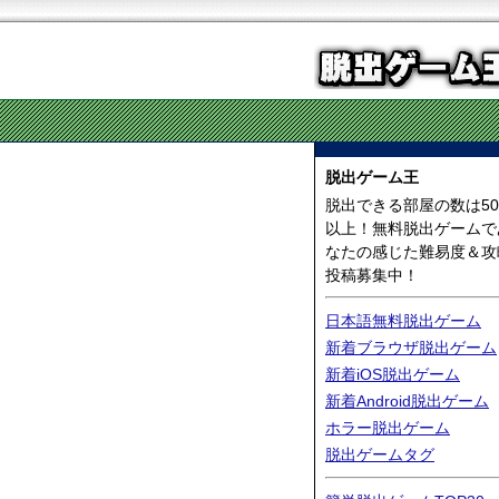
脱出ゲーム王
脱出できる部屋の数は50
以上！無料脱出ゲームで
なたの感じた難易度＆攻
投稿募集中！
日本語無料脱出ゲーム
新着ブラウザ脱出ゲーム
新着iOS脱出ゲーム
新着Android脱出ゲーム
ホラー脱出ゲーム
脱出ゲームタグ