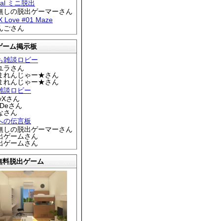
tral ミニ脱出
名無しの脱出ゲーマーさん
 X Love #01 Maze
りんごさん
ゲーム掲示板
も雑談ロビー
カユラさん
くまれんじゃー★さん
くまれんじゃー★さん
雑談ロビー
EyXさん
DDeさん
なさん
への伝言板
名無しの脱出ゲーマーさん
脱出ゲームさん
脱出ゲームさん
無料脱出ゲーム