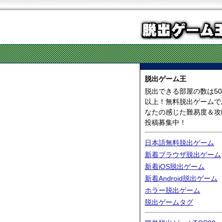
脱出ゲーム王
脱出できる部屋の数は50
以上！無料脱出ゲームで
なたの感じた難易度＆攻
投稿募集中！
日本語無料脱出ゲーム
新着ブラウザ脱出ゲーム
新着iOS脱出ゲーム
新着Android脱出ゲーム
ホラー脱出ゲーム
脱出ゲームタグ