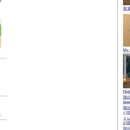
友
My 
Nigh
脱出
jew
脱
バ
君
ト
の
脱