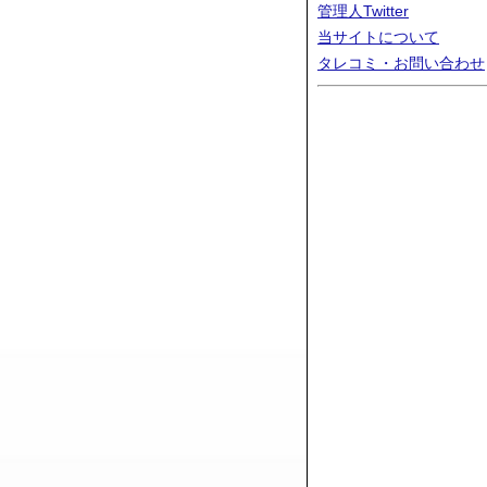
管理人Twitter
当サイトについて
タレコミ・お問い合わせ