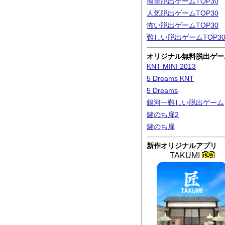
簡単脱出ゲームTOP30
人気脱出ゲームTOP30
怖い脱出ゲームTOP30
難しい脱出ゲームTOP3
オリジナル無料脱出ゲー
KNT MINI 2013
5 Dreams KNT
5 Dreams
銀河一難しい脱出ゲーム
鍵のち扉2
鍵のち扉
新作オリジナルアプリ
TAKUMI