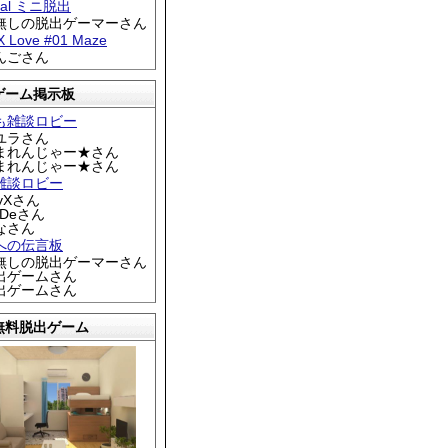
tral ミニ脱出
名無しの脱出ゲーマーさん
 X Love #01 Maze
りんごさん
ゲーム掲示板
も雑談ロビー
カユラさん
くまれんじゃー★さん
くまれんじゃー★さん
雑談ロビー
EyXさん
DDeさん
なさん
への伝言板
名無しの脱出ゲーマーさん
脱出ゲームさん
脱出ゲームさん
無料脱出ゲーム