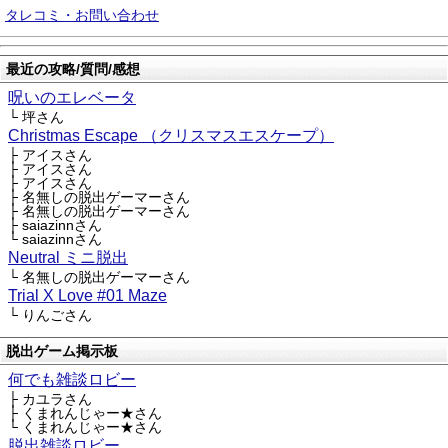
タレコミ・お問い合わせ
最近の攻略/質問/感想
呪いのエレベータ
└ 坪さん
Christmas Escape （クリスマスエスケープ）
├ アイスさん
├ アイスさん
├ アイスさん
├ 名無しの脱出ゲーマーさん
├ 名無しの脱出ゲーマーさん
├ saiazinnさん
└ saiazinnさん
Neutral ミニ脱出
└ 名無しの脱出ゲーマーさん
Trial X Love #01 Maze
└ りんごさん
脱出ゲーム掲示板
何でも雑談ロビー
├ カユラさん
├ くまれんじゃー★さん
└ くまれんじゃー★さん
脱出雑談ロビー