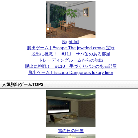
Night fall
脱出ゲーム | Escape The jeweled crown 宝冠
脱出に挑戦！ #111 サバ缶のある部屋
トレーディングルームからの脱出
脱出に挑戦！ #110 手づくりパンのある部屋
脱出ゲーム | Escape Dangerous luxury liner
人気脱出ゲームTOP3
雪の日の部屋