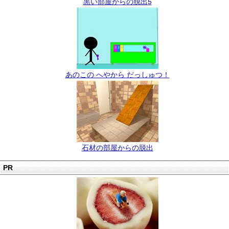
黒い部屋からの脱出5
あのこの へやから だっしゅつ！
石材の部屋からの脱出
PR