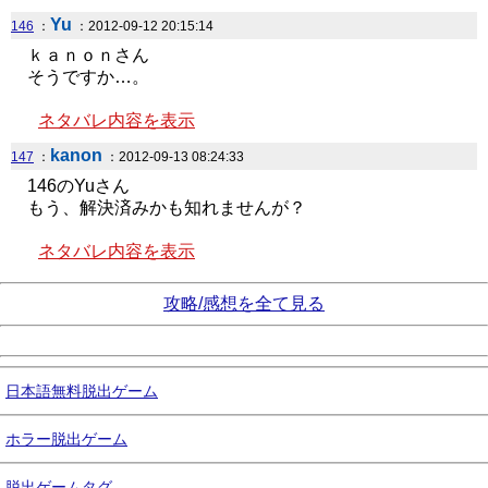
Yu
146
：
：2012-09-12 20:15:14
ｋａｎｏｎさん
そうですか…。
ネタバレ内容を表示
kanon
147
：
：2012-09-13 08:24:33
146のYuさん
もう、解決済みかも知れませんが？
ネタバレ内容を表示
攻略/感想を全て見る
日本語無料脱出ゲーム
ホラー脱出ゲーム
脱出ゲームタグ