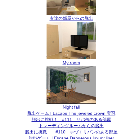
友達の部屋からの脱出
My room
Night fall
脱出ゲーム | Escape The jeweled crown 宝冠
脱出に挑戦！ #111 サバ缶のある部屋
トレーディングルームからの脱出
脱出に挑戦！ #110 手づくりパンのある部屋
脱出ゲーム | Escape Dangerous luxury liner