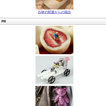
石材の部屋からの脱出
PR