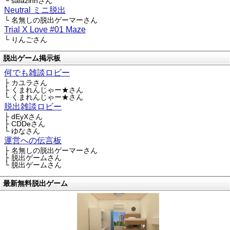
└ saiazinnさん
Neutral ミニ脱出
└ 名無しの脱出ゲーマーさん
Trial X Love #01 Maze
└ りんごさん
脱出ゲーム掲示板
何でも雑談ロビー
├ カユラさん
├ くまれんじゃー★さん
└ くまれんじゃー★さん
脱出雑談ロビー
├ dEyXさん
├ CDDeさん
└ ゆなさん
運営への伝言板
├ 名無しの脱出ゲーマーさん
├ 脱出ゲームさん
└ 脱出ゲームさん
最新無料脱出ゲーム