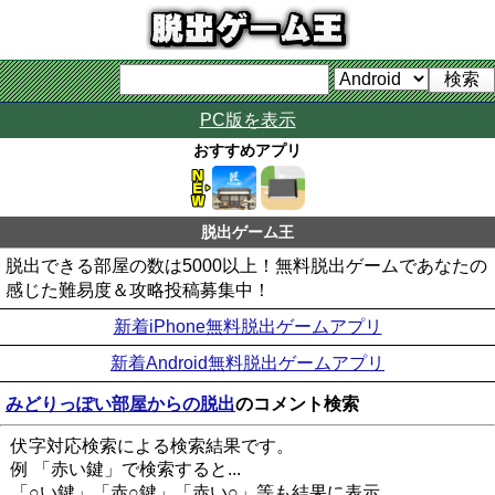
PC版を表示
おすすめアプリ
脱出ゲーム王
脱出できる部屋の数は5000以上！無料脱出ゲームであなたの
感じた難易度＆攻略投稿募集中！
新着iPhone無料脱出ゲームアプリ
新着Android無料脱出ゲームアプリ
みどりっぽい部屋からの脱出
のコメント検索
伏字対応検索による検索結果です。
例 「赤い鍵」で検索すると...
「○い鍵」「赤○鍵」「赤い○」等も結果に表示。