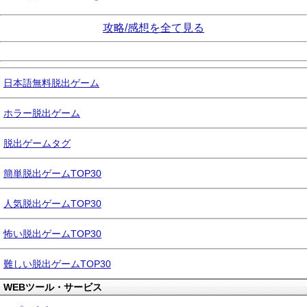
攻略/感想を全て見る
日本語無料脱出ゲーム
ホラー脱出ゲーム
脱出ゲームタグ
簡単脱出ゲームTOP30
人気脱出ゲームTOP30
怖い脱出ゲームTOP30
難しい脱出ゲームTOP30
WEBツール・サービス