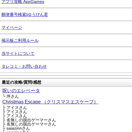
アプリ攻略 AppGames
郵便番号検索|ゆうびん君
マイページ
掲示板ご利用ルール
当サイトについて
タレコミ・お問い合わせ
最近の攻略/質問/感想
呪いのエレベータ
└ 坪さん
Christmas Escape （クリスマスエスケープ）
├ アイスさん
├ アイスさん
├ アイスさん
├ 名無しの脱出ゲーマーさん
├ 名無しの脱出ゲーマーさん
├ saiazinnさん