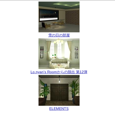
雪の日の部屋
Lo.nyan's Roomからの脱出 第12弾
ELEMENTS