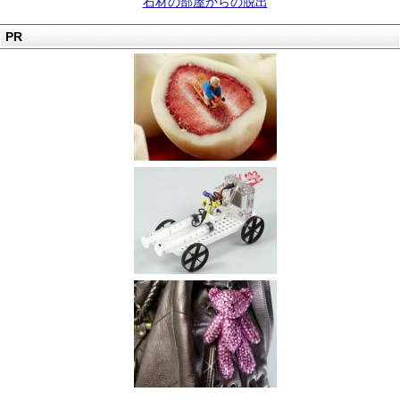
石材の部屋からの脱出
PR