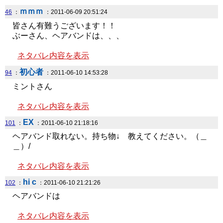
ｍｍｍ
46
：
：2011-06-09 20:51:24
皆さん有難うございます！！
ぶーさん、ヘアバンドは、、、
ネタバレ内容を表示
初心者
94
：
：2011-06-10 14:53:28
ミントさん
ネタバレ内容を表示
EX
101
：
：2011-06-10 21:18:16
ヘアバンド取れない。持ち物↓ 教えてください。（＿
＿）/
ネタバレ内容を表示
hi c
102
：
：2011-06-10 21:21:26
ヘアバンドは
ネタバレ内容を表示