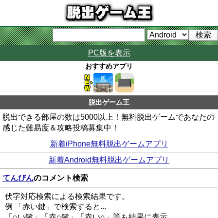
PC版を表示
おすすめアプリ
脱出ゲーム王
脱出できる部屋の数は5000以上！無料脱出ゲームであなたの
感じた難易度＆攻略投稿募集中！
新着iPhone無料脱出ゲームアプリ
新着Android無料脱出ゲームアプリ
てんびん
のコメント検索
伏字対応検索による検索結果です。
例 「赤い鍵」で検索すると...
「○い鍵」「赤○鍵」「赤い○」等も結果に表示。