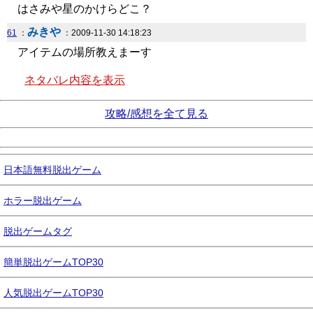
はさみや星のかけらどこ？
みきや
61
：
：2009-11-30 14:18:23
アイテムの場所教えまーす
ネタバレ内容を表示
攻略/感想を全て見る
日本語無料脱出ゲーム
ホラー脱出ゲーム
脱出ゲームタグ
簡単脱出ゲームTOP30
人気脱出ゲームTOP30