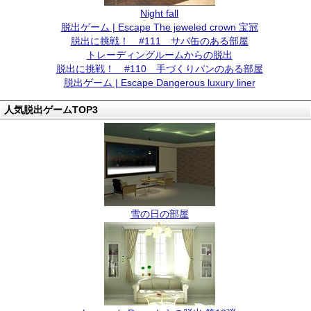
Night fall
脱出ゲーム | Escape The jeweled crown 宝冠
脱出に挑戦！ #111 サバ缶のある部屋
トレーディングルームからの脱出
脱出に挑戦！ #110 手づくりパンのある部屋
脱出ゲーム | Escape Dangerous luxury liner
人気脱出ゲームTOP3
雪の日の部屋