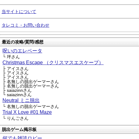
当サイトについて
タレコミ・お問い合わせ
最近の攻略/質問/感想
呪いのエレベータ
└ 坪さん
Christmas Escape （クリスマスエスケープ）
├ アイスさん
├ アイスさん
├ アイスさん
├ 名無しの脱出ゲーマーさん
├ 名無しの脱出ゲーマーさん
├ saiazinnさん
└ saiazinnさん
Neutral ミニ脱出
└ 名無しの脱出ゲーマーさん
Trial X Love #01 Maze
└ りんごさん
脱出ゲーム掲示板
何でも雑談ロビー