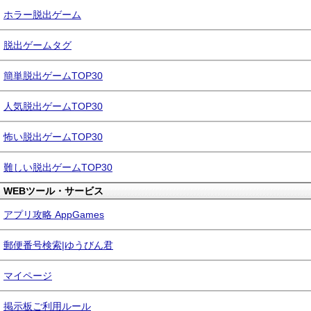
ホラー脱出ゲーム
脱出ゲームタグ
簡単脱出ゲームTOP30
人気脱出ゲームTOP30
怖い脱出ゲームTOP30
難しい脱出ゲームTOP30
WEBツール・サービス
アプリ攻略 AppGames
郵便番号検索|ゆうびん君
マイページ
掲示板ご利用ルール