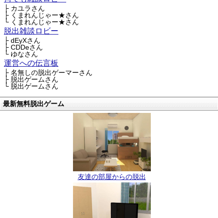
├ カユラさん
├ くまれんじゃー★さん
└ くまれんじゃー★さん
脱出雑談ロビー
├ dEyXさん
├ CDDeさん
└ ゆなさん
運営への伝言板
├ 名無しの脱出ゲーマーさん
├ 脱出ゲームさん
└ 脱出ゲームさん
最新無料脱出ゲーム
友達の部屋からの脱出