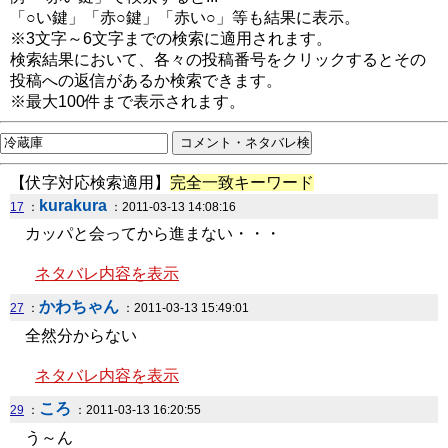
「○い鍵」「赤○鍵」「赤い○」等も結果に表示。
※3文字～6文字までの検索に適用されます。
検索結果において、各々の投稿番号をクリックするとその
投稿への返信があるか検索できます。
※最大100件まで表示されます。
【伏字対応検索適用】
完全一致キーワード
kurakura
17
：
：2011-03-13 14:08:16
カッパと会ってから進まない・・・
ネタバレ内容を表示
かわちゃん
27
：
：2011-03-13 15:49:01
全然分からない
ネタバレ内容を表示
ころ
29
：
：2011-03-13 16:20:55
う～ん