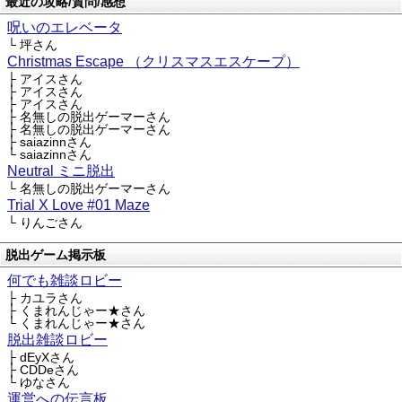
最近の攻略/質問/感想
呪いのエレベータ
└ 坪さん
Christmas Escape （クリスマスエスケープ）
├ アイスさん
├ アイスさん
├ アイスさん
├ 名無しの脱出ゲーマーさん
├ 名無しの脱出ゲーマーさん
├ saiazinnさん
└ saiazinnさん
Neutral ミニ脱出
└ 名無しの脱出ゲーマーさん
Trial X Love #01 Maze
└ りんごさん
脱出ゲーム掲示板
何でも雑談ロビー
├ カユラさん
├ くまれんじゃー★さん
└ くまれんじゃー★さん
脱出雑談ロビー
├ dEyXさん
├ CDDeさん
└ ゆなさん
運営への伝言板