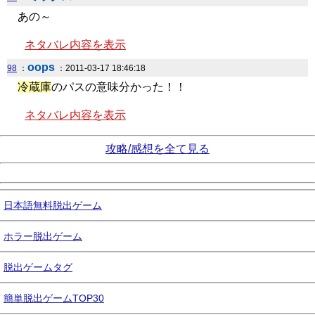
あの～
ネタバレ内容を表示
oops
98
：
：2011-03-17 18:46:18
冷蔵庫
のパスの意味分かった！！
ネタバレ内容を表示
攻略/感想を全て見る
日本語無料脱出ゲーム
ホラー脱出ゲーム
脱出ゲームタグ
簡単脱出ゲームTOP30