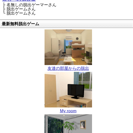
├ 名無しの脱出ゲーマーさん
├ 脱出ゲームさん
└ 脱出ゲームさん
最新無料脱出ゲーム
友達の部屋からの脱出
My room