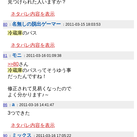
見つけられた人いますか？
ネタバレ内容を表示
名無しの脱出ゲーマー
80
：
：2011-03-15 18:03:53
冷蔵庫
のパス
ネタバレ内容を表示
モニ
81
：
：2011-03-16 01:09:38
>>80
さん
冷蔵庫
のパスってそうゆう事
だったんですね！
修正されて見易くなったので
よく分かります♪～
a
86
：
：2011-03-16 14:41:47
3つできた
ネタバレ内容を表示
ミックス
90
：
：2011-03-16 17:05:22