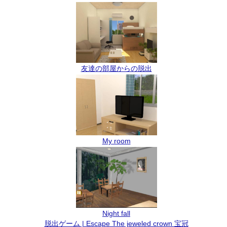
友達の部屋からの脱出
My room
Night fall
脱出ゲーム | Escape The jeweled crown 宝冠