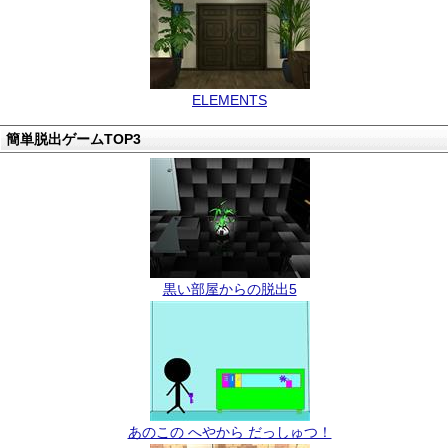
ELEMENTS
簡単脱出ゲームTOP3
黒い部屋からの脱出5
あのこの へやから だっしゅつ！