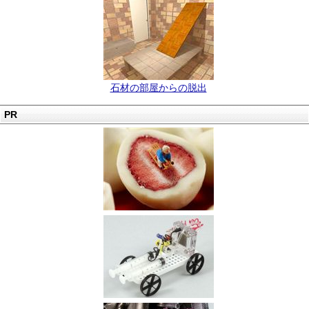
石材の部屋からの脱出
PR