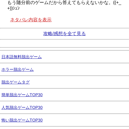
もう随分前のゲームだから答えてもらえないかな。((+_
+))ｼｭﾝ
ネタバレ内容を表示
攻略/感想を全て見る
日本語無料脱出ゲーム
ホラー脱出ゲーム
脱出ゲームタグ
簡単脱出ゲームTOP30
人気脱出ゲームTOP30
怖い脱出ゲームTOP30