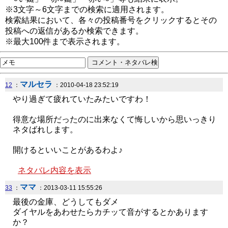
※3文字～6文字までの検索に適用されます。
検索結果において、各々の投稿番号をクリックするとその
投稿への返信があるか検索できます。
※最大100件まで表示されます。
マルセラ
12
：
：2010-04-18 23:52:19
やり過ぎて疲れていたみたいですわ！
得意な場所だったのに出来なくて悔しいから思いっきり
ネタばれします。
開けるといいことがあるわよ♪
ネタバレ内容を表示
ママ
33
：
：2013-03-11 15:55:26
最後の金庫、どうしてもダメ
ダイヤルをあわせたらカチッて音がするとかあります
か？