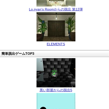
Lo.nyan's Roomからの脱出 第12弾
ELEMENTS
簡単脱出ゲームTOP3
黒い部屋からの脱出5