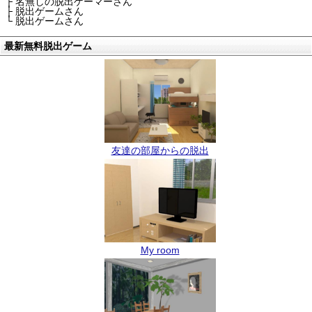
├ 名無しの脱出ゲーマーさん
├ 脱出ゲームさん
└ 脱出ゲームさん
最新無料脱出ゲーム
友達の部屋からの脱出
My room