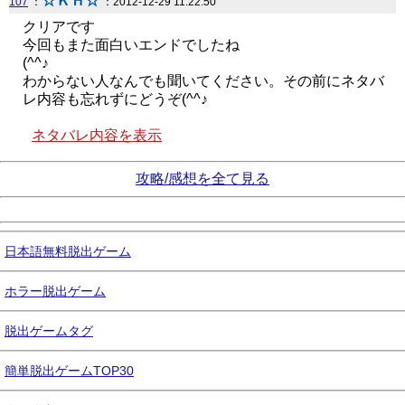
☆ＫＨ☆
107
：
：2012-12-29 11:22:50
クリアです
今回もまた面白いエンドでしたね
(^^♪
わからない人なんでも聞いてください。その前にネタバ
レ内容も忘れずにどうぞ(^^♪
ネタバレ内容を表示
攻略/感想を全て見る
日本語無料脱出ゲーム
ホラー脱出ゲーム
脱出ゲームタグ
簡単脱出ゲームTOP30