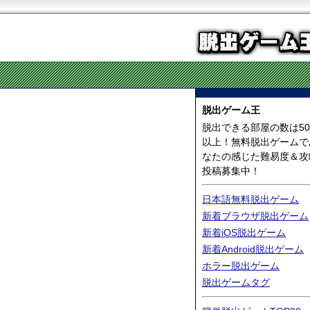
脱出ゲーム王
脱出できる部屋の数は50
以上！無料脱出ゲームで
なたの感じた難易度＆攻
投稿募集中！
日本語無料脱出ゲーム
新着ブラウザ脱出ゲーム
新着iOS脱出ゲーム
新着Android脱出ゲーム
ホラー脱出ゲーム
脱出ゲームタグ