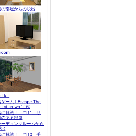
達の部屋からの脱出
room
t fall
ゲーム | Escape The
eled crown 宝冠
出に挑戦！ #111 サ
缶のある部屋
レーディングルームから
脱出
出に挑戦！ #110 手