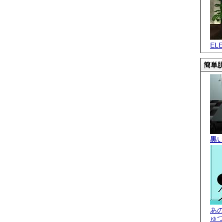
EL
簡単脱
黒
あ
ゅ