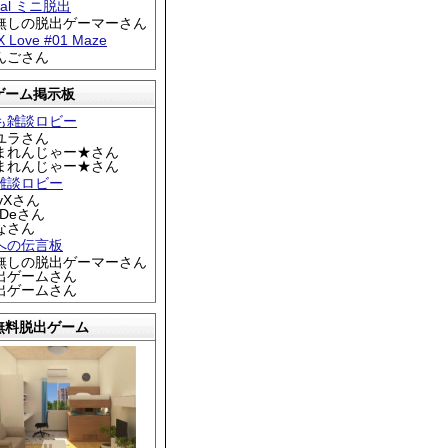
tral ミニ脱出
名無しの脱出ゲーマーさん
 X Love #01 Maze
りんごさん
ゲーム掲示板
も雑談ロビー
カユラさん
くまれんじゃー★さん
くまれんじゃー★さん
雑談ロビー
EyXさん
DDeさん
なさん
への伝言板
名無しの脱出ゲーマーさん
脱出ゲームさん
脱出ゲームさん
無料脱出ゲーム