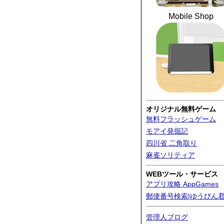
Mobile Shop
オリジナル無料ゲーム
無料フラッシュゲーム
モアイ発掘記
四川省 二角取り
麻雀ソリティア
WEBツール・サービス
アプリ攻略 AppGames
郵便番号検索|ゆうびん
管理人ブログ