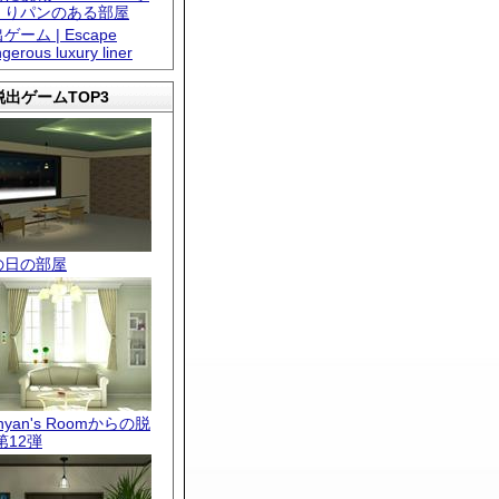
くりパンのある部屋
ゲーム | Escape
gerous luxury liner
出ゲームTOP3
の日の部屋
.nyan's Roomからの脱
第12弾