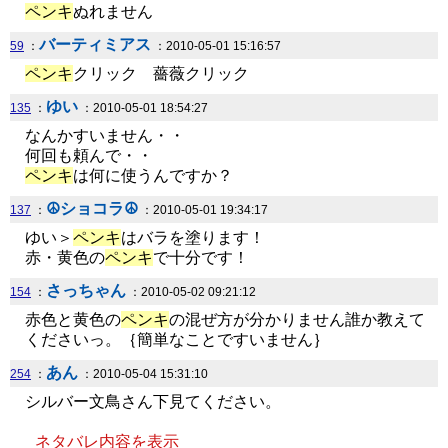
ペンキ
ぬれません
バーティミアス
59
：
：2010-05-01 15:16:57
ペンキ
クリック 薔薇クリック
ゆい
135
：
：2010-05-01 18:54:27
なんかすいません・・
何回も頼んで・・
ペンキ
は何に使うんですか？
☮ショコラ☮
137
：
：2010-05-01 19:34:17
ゆい＞
ペンキ
はバラを塗ります！
赤・黄色の
ペンキ
で十分です！
さっちゃん
154
：
：2010-05-02 09:21:12
赤色と黄色の
ペンキ
の混ぜ方が分かりません誰か教えて
くださいっ。｛簡単なことですいません｝
あん
254
：
：2010-05-04 15:31:10
シルバー文鳥さん下見てください。
ネタバレ内容を表示