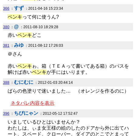
すず
366
：
：2011-04-16 15:23:34
ペンキ
って何に使うん?
@
380
：
：2011-08-10 18:29:28
赤い
ペンキ
どこ
みゆ
381
：
：2011-08-12 17:26:03
＠さん
赤い
ペンキ
ゎ、箱（ＴＥＡって書いてある箱）のパスを
解けば赤い
ペンキ
が手にはいります。
むにむに
388
：
：2012-01-03 20:44:14
ばらの色塗りで迷いました… （オレンジを作るのに）
ネタバレ内容を表示
ちびにゃン
396
：
：2012-05-12 17:52:47
いましているひとはいませんか？
わたしは、ぃま女王様の絵のしたのドアから外に出てハ
ート、スペード、クローバー、ダイアのとこでとまって