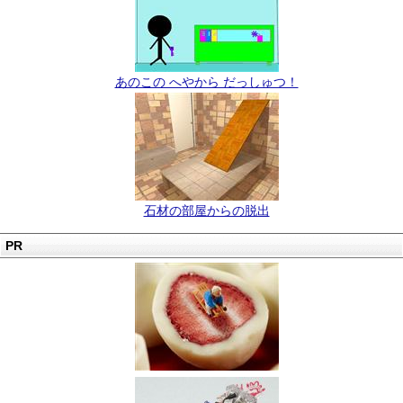
あのこの へやから だっしゅつ！
石材の部屋からの脱出
PR