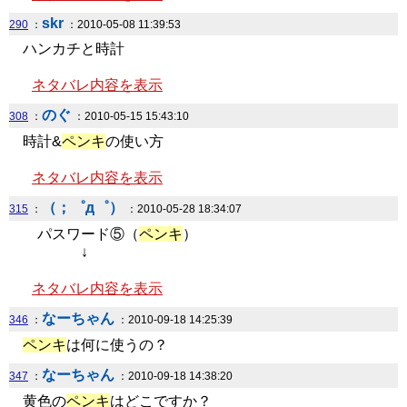
skr
290
：
：2010-05-08 11:39:53
ハンカチと時計
ネタバレ内容を表示
のぐ
308
：
：2010-05-15 15:43:10
時計&
ペンキ
の使い方
ネタバレ内容を表示
（；゜д゜）
315
：
：2010-05-28 18:34:07
パスワード⑤（
ペンキ
）
↓
ネタバレ内容を表示
なーちゃん
346
：
：2010-09-18 14:25:39
ペンキ
は何に使うの？
なーちゃん
347
：
：2010-09-18 14:38:20
黄色の
ペンキ
はどこですか？