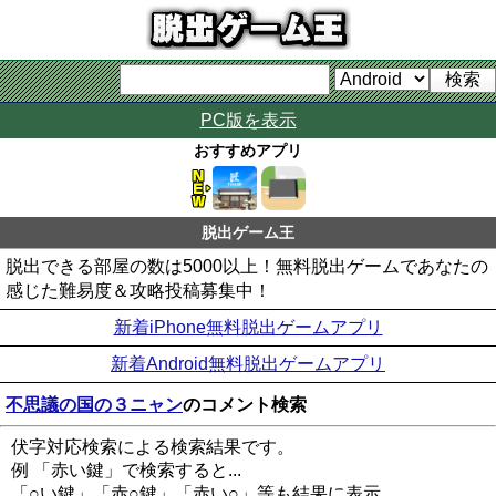
PC版を表示
おすすめアプリ
脱出ゲーム王
脱出できる部屋の数は5000以上！無料脱出ゲームであなたの
感じた難易度＆攻略投稿募集中！
新着iPhone無料脱出ゲームアプリ
新着Android無料脱出ゲームアプリ
不思議の国の３ニャン
のコメント検索
伏字対応検索による検索結果です。
例 「赤い鍵」で検索すると...
「○い鍵」「赤○鍵」「赤い○」等も結果に表示。