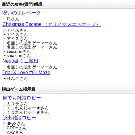
最近の攻略/質問/感想
呪いのエレベータ
└ 坪さん
Christmas Escape （クリスマスエスケープ）
├ アイスさん
├ アイスさん
├ アイスさん
├ 名無しの脱出ゲーマーさん
├ 名無しの脱出ゲーマーさん
├ saiazinnさん
└ saiazinnさん
Neutral ミニ脱出
└ 名無しの脱出ゲーマーさん
Trial X Love #01 Maze
└ りんごさん
脱出ゲーム掲示板
何でも雑談ロビー
├ カユラさん
├ くまれんじゃー★さん
└ くまれんじゃー★さん
脱出雑談ロビー
├ dEyXさん
├ CDDeさん
└ ゆなさん