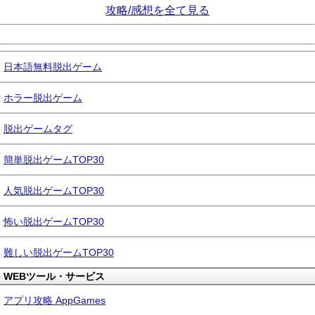
攻略/感想を全て見る
日本語無料脱出ゲーム
ホラー脱出ゲーム
脱出ゲームタグ
簡単脱出ゲームTOP30
人気脱出ゲームTOP30
怖い脱出ゲームTOP30
難しい脱出ゲームTOP30
WEBツール・サービス
アプリ攻略 AppGames