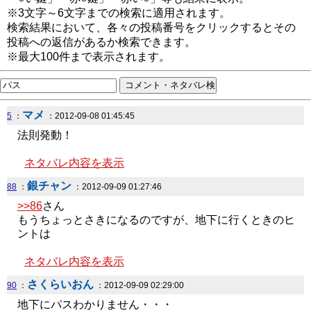
※3文字～6文字までの検索に適用されます。
検索結果において、各々の投稿番号をクリックするとその
投稿への返信があるか検索できます。
※最大100件まで表示されます。
マメ
5
：
：2012-09-08 01:45:45
法則発動！
ネタバレ内容を表示
銀チャン
88
：
：2012-09-09 01:27:46
>>86
さん
もうちょっとさきになるのですが、地下に行くときのヒ
ントは
ネタバレ内容を表示
さくらいおん
90
：
：2012-09-09 02:29:00
地下にパスわかりません・・・