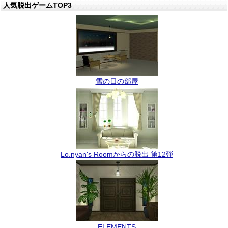
人気脱出ゲームTOP3
雪の日の部屋
Lo.nyan's Roomからの脱出 第12弾
ELEMENTS