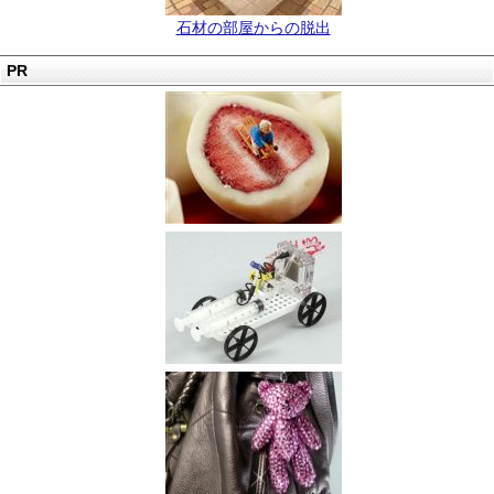
石材の部屋からの脱出
PR