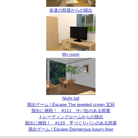
友達の部屋からの脱出
My room
Night fall
脱出ゲーム | Escape The jeweled crown 宝冠
脱出に挑戦！ #111 サバ缶のある部屋
トレーディングルームからの脱出
脱出に挑戦！ #110 手づくりパンのある部屋
脱出ゲーム | Escape Dangerous luxury liner