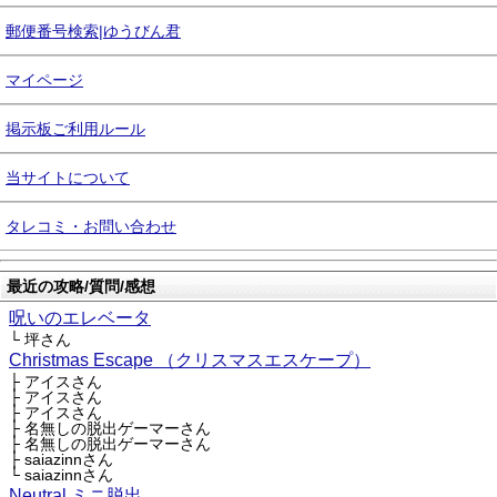
郵便番号検索|ゆうびん君
マイページ
掲示板ご利用ルール
当サイトについて
タレコミ・お問い合わせ
最近の攻略/質問/感想
呪いのエレベータ
└ 坪さん
Christmas Escape （クリスマスエスケープ）
├ アイスさん
├ アイスさん
├ アイスさん
├ 名無しの脱出ゲーマーさん
├ 名無しの脱出ゲーマーさん
├ saiazinnさん
└ saiazinnさん
Neutral ミニ脱出