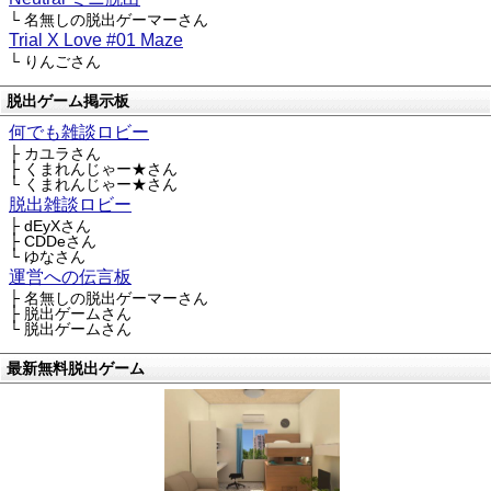
└ 名無しの脱出ゲーマーさん
Trial X Love #01 Maze
└ りんごさん
脱出ゲーム掲示板
何でも雑談ロビー
├ カユラさん
├ くまれんじゃー★さん
└ くまれんじゃー★さん
脱出雑談ロビー
├ dEyXさん
├ CDDeさん
└ ゆなさん
運営への伝言板
├ 名無しの脱出ゲーマーさん
├ 脱出ゲームさん
└ 脱出ゲームさん
最新無料脱出ゲーム