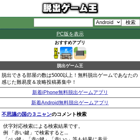
PC版を表示
おすすめアプリ
脱出ゲーム王
脱出できる部屋の数は5000以上！無料脱出ゲームであなたの
感じた難易度＆攻略投稿募集中！
新着iPhone無料脱出ゲームアプリ
新着Android無料脱出ゲームアプリ
不思議の国の３ニャン
のコメント検索
伏字対応検索による検索結果です。
例 「赤い鍵」で検索すると...
「○い鍵」「赤○鍵」「赤い○」等も結果に表示。