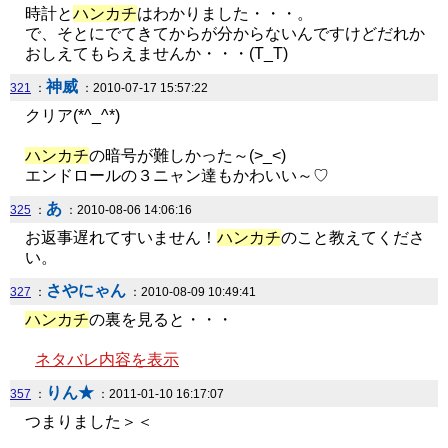
時計と
ハンカチ
はわかりました・・・。
で、そとにでてきてからが分からないんですけどだれか
おしえてもらえませんか・・・(T_T)
神威
321
：
：2010-07-17 15:57:22
クリア(*^_^*)
ハンカチ
の暗号が難しかった～(>_<)
エンドロールの３ニャン達もかわいい～♡
あ
325
：
：2010-08-06 14:06:16
お返事遅れてすいません！
ハンカチ
のこと教えてくださ
い。
さやにゃん
327
：
：2010-08-09 10:49:41
ハンカチ
の裏を見ると・・・
ネタバレ内容を表示
りん★
357
：
：2011-01-10 16:17:07
つまりました＞＜