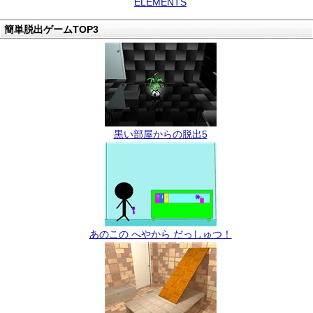
ELEMENTS
簡単脱出ゲームTOP3
黒い部屋からの脱出5
あのこの へやから だっしゅつ！