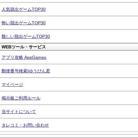
人気脱出ゲームTOP30
怖い脱出ゲームTOP30
難しい脱出ゲームTOP30
WEBツール・サービス
アプリ攻略 AppGames
郵便番号検索|ゆうびん君
マイページ
掲示板ご利用ルール
当サイトについて
タレコミ・お問い合わせ