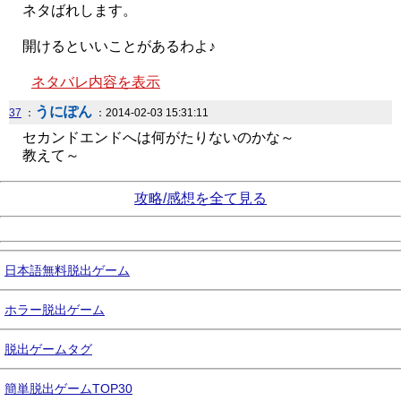
ネタばれします。
開けるといいことがあるわよ♪
ネタバレ内容を表示
うにぽん
37
：
：2014-02-03 15:31:11
セカンドエンドへは何がたりないのかな～
教えて～
攻略/感想を全て見る
日本語無料脱出ゲーム
ホラー脱出ゲーム
脱出ゲームタグ
簡単脱出ゲームTOP30